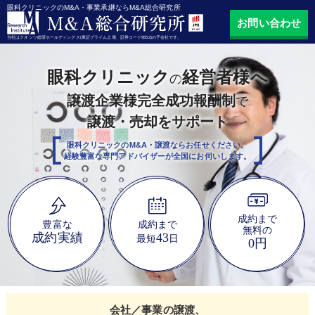
眼科クリニックのM&A・事業承継ならM&A総合研究所
お問い合わせ
当社はクオンツ総研ホールディングス(東証プライム上場、証券コード9552)の子会社です。
眼科クリニック
経営者様へ
の
譲渡企業様完全成功報酬制
で
譲渡・売却をサポート
眼科クリニックのM&A・譲渡ならお任せください。
経験豊富な専門アドバイザーが全国にお伺いします。
成約まで
豊富な
成約まで
無料の
成約実績
43
最短
日
0円
会社／事業の譲渡、