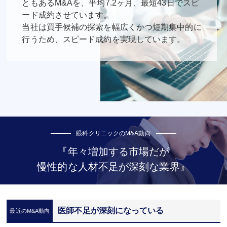
ともあるM&Aを、平均7.2ヶ月、最短43日でスピ
ード成約させています。
当社は買手候補の探索を幅広くかつ短期集中的に
行うため、スピード成約を実現しています。
眼科クリニックのM&A動向
『年々増加する市場だが
慢性的な人材不足が深刻な業界』
医師不足が深刻になっている