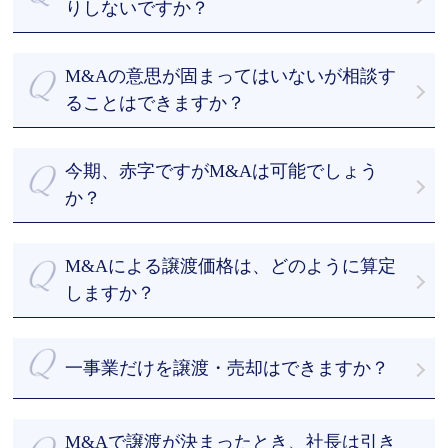
きます。
りしないですか？
・経験豊富なM&Aアドバイザーのフルサポート
M&A業界では、「アドバイザーに依頼したものの、
当社は、お客様からお預かりした機密情報について
の４つが強みになります。
何もないまま数か月が経過してしまった」という声
徹底した安全管理に努めています。
M&A総研はM&Aを専門とするアドバイザーが、丁寧
M&Aの意思が固まってはいないが相談す
が聞かれます。M&A総合研究所では、お客様目線で
また、買手候補に提案する際も、提案する候補先を
かつ真摯的にM&Aの交渉をさせていただきます。
成果にコミットします。
ることはできますか？
絞り、NDA（秘密保持契約）を結んだ上でなければ
まずはご相談ください。私たちとお話しして最善の
開示しません。 なお、複数のM&A仲介会社に仲介を
案を一緒に探しましょう。情報を収集したいといっ
依頼（いわゆる非専任契約）すると情報漏洩が起こ
今期、赤字ですがM&Aは可能でしょう
たご相談も喜んで承ります。
るリスクが高まります。情報漏洩を防ぐため、一社
か？
のみに仲介を依頼する専任契約をおすすめします。
赤字企業のM&Aの事例は多数あります。相談料は無
料ですので、まずはご相談ください。
M&Aによる譲渡価格は、どのように算定
しますか？
M&Aアドバイザーが有形資産や利益だけでなく、無
形資産やノウハウも加味した上で企業価値算定を行
一事業だけを譲渡・売却はできますか？
います。
その結果をもとにしつつ、オーナー経営者様のご意
事業譲渡や会社分割など様々な手法がありますの
向を踏まえて譲渡希望価格を決定します。
で、まずはご相談ください。
M&Aで譲渡が決まったとき、社長は引き