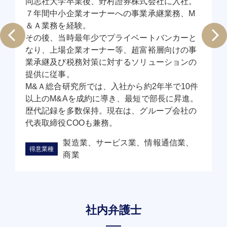
同志社大学卒業後、野村證券株式会社に入社。
７年間中小企業オーナーへの事業承継業務、M
＆Ａ業務を経験。
その後、当時最年少でプライベートバンカーと
なり、上場企業オーナー等、超富裕層向けの事
業承継及び税務対策に対するソリューションの
提供に従事。
M&Ａ総合研究所では、入社から約2年半で10件
以上のM&Aを成約に導き、最短で部長に昇進。
歴代記録を多数保持。現在は、グループ会社の
代表取締役COOも兼務。
製造業、サービス業、情報通信業、
商業
社内弁護士