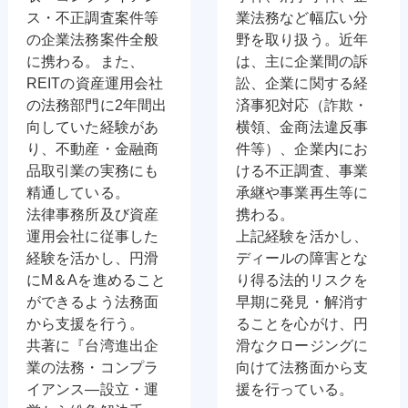
ス・不正調査案件等
業法務など幅広い分
の企業法務案件全般
野を取り扱う。近年
に携わる。また、
は、主に企業間の訴
REITの資産運用会社
訟、企業に関する経
の法務部門に2年間出
済事犯対応（詐欺・
向していた経験があ
横領、金商法違反事
り、不動産・金融商
件等）、企業内にお
品取引業の実務にも
ける不正調査、事業
精通している。
承継や事業再生等に
法律事務所及び資産
携わる。
運用会社に従事した
上記経験を活かし、
経験を活かし、円滑
ディールの障害とな
にM＆Aを進めること
り得る法的リスクを
ができるよう法務面
早期に発見・解消す
から支援を行う。
ることを心がけ、円
共著に『台湾進出企
滑なクロージングに
業の法務・コンプラ
向けて法務面から支
イアンス―設立・運
援を行っている。