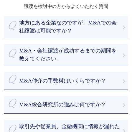
譲渡を検討中の方からよくいただく質問
地方にある企業なのですが、M&Aでの会
社譲渡は可能ですか？
もちろん可能です。全国どこでも無料でお伺いいた
します。今までM&A仲介をさせていただいた会社様
M&A・会社譲渡が成功するまでの期間を
の多くは地方の会社様です。
教えてください。
最短でご依頼時から43日です。
まずは当社のデータベースから約500 - 1000社程度
M&A仲介の手数料はいくらですか？
に絞って選定し、買い手先を探索します。早ければ
初回相談から１か月以内に面談を実施し、デューデ
私たちはお客様を第一に考え、譲渡企業様のM&Aに
リジェンスの期間を経て、スピーディーに成約まで
ついて完全成功報酬制を採用しております。
M&A総合研究所の強みは何ですか？
導きます。
着手金・中間報酬を一切頂きません。詳細は「料金
M&Aアドバイザーは豊富なM&Aの支援経験があるた
体系」をご参照ください。
・譲渡企業様、成約するまで無料の完全成功報酬制
め、マッチングから成約までの間の無駄なやり取り
・M&A支援の実績が豊富
をなくして、M&Aにかかる期間を短縮することがで
取引先や従業員、金融機関に情報が漏れた
・最短43日のスピード成約