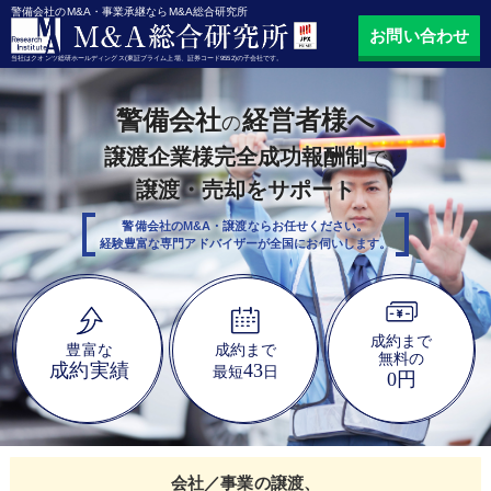
警備会社のM&A・事業承継ならM&A総合研究所
お問い合わせ
当社はクオンツ総研ホールディングス(東証プライム上場、証券コード9552)の子会社です。
警備会社
経営者様へ
の
譲渡企業様完全成功報酬制
で
譲渡・売却をサポート
警備会社のM&A・譲渡ならお任せください。
経験豊富な専門アドバイザーが全国にお伺いします。
成約まで
豊富な
成約まで
無料の
成約実績
43
最短
日
0円
会社／事業の譲渡、