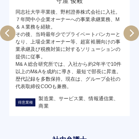
守屋 俊毅
同志社大学卒業後、野村證券株式会社に入社。
７年間中小企業オーナーへの事業承継業務、M
＆Ａ業務を経験。
その後、当時最年少でプライベートバンカーと
なり、上場企業オーナー等、超富裕層向けの事
業承継及び税務対策に対するソリューションの
提供に従事。
M&Ａ総合研究所では、入社から約2年半で10件
以上のM&Aを成約に導き、最短で部長に昇進。
歴代記録を多数保持。現在は、グループ会社の
代表取締役COOも兼務。
製造業、サービス業、情報通信業、
商業