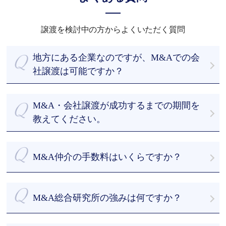
譲渡を検討中の方からよくいただく質問
地方にある企業なのですが、M&Aでの会
社譲渡は可能ですか？
もちろん可能です。全国どこでも無料でお伺いいた
します。今までM&A仲介をさせていただいた会社様
M&A・会社譲渡が成功するまでの期間を
の多くは地方の会社様です。
教えてください。
最短でご依頼時から43日です。
まずは当社のデータベースから約500 - 1000社程度
M&A仲介の手数料はいくらですか？
に絞って選定し、買い手先を探索します。早ければ
初回相談から１か月以内に面談を実施し、デューデ
私たちはお客様を第一に考え、譲渡企業様のM&Aに
リジェンスの期間を経て、スピーディーに成約まで
ついて完全成功報酬制を採用しております。
M&A総合研究所の強みは何ですか？
導きます。
着手金・中間報酬を一切頂きません。詳細は「料金
M&Aアドバイザーは豊富なM&Aの支援経験があるた
体系」をご参照ください。
・譲渡企業様、成約するまで無料の完全成功報酬制
め、マッチングから成約までの間の無駄なやり取り