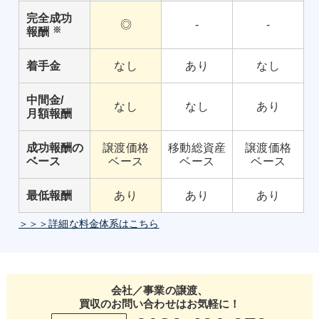
完全成功
◎
-
-
※
報酬
着手金
なし
あり
なし
中間金/
なし
なし
あり
月額報酬
成功報酬の
譲渡価格
移動総資産
譲渡価格
ベース
ベース
ベース
ベース
最低報酬
あり
あり
あり
＞＞＞詳細な料金体系はこちら
会社／事業の譲渡、
買収のお問い合わせはお気軽に！