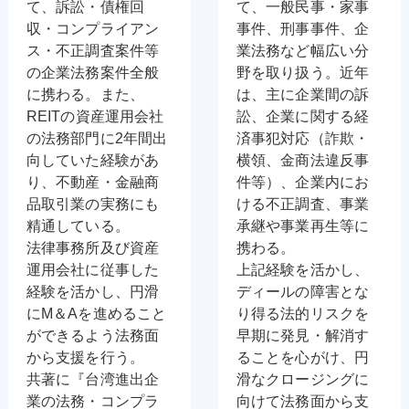
て、訴訟・債権回
て、一般民事・家事
収・コンプライアン
事件、刑事事件、企
ス・不正調査案件等
業法務など幅広い分
の企業法務案件全般
野を取り扱う。近年
に携わる。また、
は、主に企業間の訴
REITの資産運用会社
訟、企業に関する経
の法務部門に2年間出
済事犯対応（詐欺・
向していた経験があ
横領、金商法違反事
り、不動産・金融商
件等）、企業内にお
品取引業の実務にも
ける不正調査、事業
精通している。
承継や事業再生等に
法律事務所及び資産
携わる。
運用会社に従事した
上記経験を活かし、
経験を活かし、円滑
ディールの障害とな
にM＆Aを進めること
り得る法的リスクを
ができるよう法務面
早期に発見・解消す
から支援を行う。
ることを心がけ、円
共著に『台湾進出企
滑なクロージングに
業の法務・コンプラ
向けて法務面から支