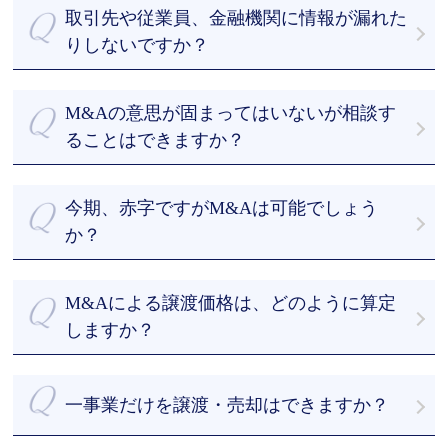
・M&A支援の実績が豊富
をなくして、M&Aにかかる期間を短縮することがで
取引先や従業員、金融機関に情報が漏れた
・最短43日のスピード成約
きます。
りしないですか？
・経験豊富なM&Aアドバイザーのフルサポート
M&A業界では、「アドバイザーに依頼したものの、
当社は、お客様からお預かりした機密情報について
の４つが強みになります。
何もないまま数か月が経過してしまった」という声
徹底した安全管理に努めています。
M&A総研はM&Aを専門とするアドバイザーが、丁寧
M&Aの意思が固まってはいないが相談す
が聞かれます。M&A総合研究所では、お客様目線で
また、買手候補に提案する際も、提案する候補先を
かつ真摯的にM&Aの交渉をさせていただきます。
成果にコミットします。
ることはできますか？
絞り、NDA（秘密保持契約）を結んだ上でなければ
まずはご相談ください。私たちとお話しして最善の
開示しません。 なお、複数のM&A仲介会社に仲介を
案を一緒に探しましょう。情報を収集したいといっ
依頼（いわゆる非専任契約）すると情報漏洩が起こ
今期、赤字ですがM&Aは可能でしょう
たご相談も喜んで承ります。
るリスクが高まります。情報漏洩を防ぐため、一社
か？
のみに仲介を依頼する専任契約をおすすめします。
赤字企業のM&Aの事例は多数あります。相談料は無
料ですので、まずはご相談ください。
M&Aによる譲渡価格は、どのように算定
しますか？
M&Aアドバイザーが有形資産や利益だけでなく、無
形資産やノウハウも加味した上で企業価値算定を行
一事業だけを譲渡・売却はできますか？
います。
その結果をもとにしつつ、オーナー経営者様のご意
事業譲渡や会社分割など様々な手法がありますの