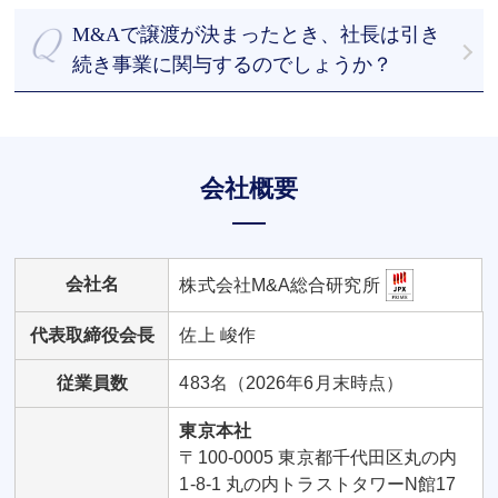
向を踏まえて譲渡希望価格を決定します。
で、まずはご相談ください。
M&Aで譲渡が決まったとき、社長は引き
続き事業に関与するのでしょうか？
譲渡後も引き続き事業へ関与するケースもあれば、
退任するケースもあります。社長のご意向を尊重し
て進めていくことが可能です。
会社概要
会社名
株式会社M&A総合研究所
代表取締役会長
佐上 峻作
従業員数
483名（2026年6月末時点）
東京本社
〒100-0005 東京都千代田区丸の内
1-8-1 丸の内トラストタワーN館17