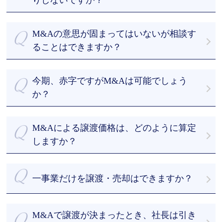
りしないですか？
・経験豊富なM&Aアドバイザーのフルサポート
M&A業界では、「アドバイザーに依頼したものの、
当社は、お客様からお預かりした機密情報について
の４つが強みになります。
何もないまま数か月が経過してしまった」という声
徹底した安全管理に努めています。
M&A総研はM&Aを専門とするアドバイザーが、丁寧
M&Aの意思が固まってはいないが相談す
が聞かれます。M&A総合研究所では、お客様目線で
また、買手候補に提案する際も、提案する候補先を
かつ真摯的にM&Aの交渉をさせていただきます。
成果にコミットします。
ることはできますか？
絞り、NDA（秘密保持契約）を結んだ上でなければ
まずはご相談ください。私たちとお話しして最善の
開示しません。 なお、複数のM&A仲介会社に仲介を
案を一緒に探しましょう。情報を収集したいといっ
依頼（いわゆる非専任契約）すると情報漏洩が起こ
今期、赤字ですがM&Aは可能でしょう
たご相談も喜んで承ります。
るリスクが高まります。情報漏洩を防ぐため、一社
か？
のみに仲介を依頼する専任契約をおすすめします。
赤字企業のM&Aの事例は多数あります。相談料は無
料ですので、まずはご相談ください。
M&Aによる譲渡価格は、どのように算定
しますか？
M&Aアドバイザーが有形資産や利益だけでなく、無
形資産やノウハウも加味した上で企業価値算定を行
一事業だけを譲渡・売却はできますか？
います。
その結果をもとにしつつ、オーナー経営者様のご意
事業譲渡や会社分割など様々な手法がありますの
向を踏まえて譲渡希望価格を決定します。
で、まずはご相談ください。
M&Aで譲渡が決まったとき、社長は引き