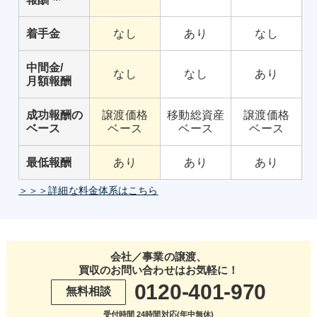
着手金
なし
あり
なし
中間金/
なし
なし
あり
月額報酬
成功報酬の
譲渡価格
移動総資産
譲渡価格
ベース
ベース
ベース
ベース
最低報酬
あり
あり
あり
＞＞＞詳細な料金体系はこちら
会社／事業の譲渡、
買収のお問い合わせはお気軽に！
0120-401-970
無料相談
受付時間 24時間対応(年中無休)