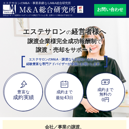
エステサロンのM&A・事業承継ならM&A総合研究所
お問い合わせ
当社はクオンツ総研ホールディングス(東証プライム上場、証券コード9552)の子会社です。
エステサロン
経営者様へ
の
譲渡企業様完全成功報酬制
で
譲渡・売却をサポート
エステサロンのM&A・譲渡ならお任せください。
経験豊富な専門アドバイザーが全国にお伺いします。
成約まで
豊富な
成約まで
無料の
成約実績
43
最短
日
0円
会社／事業の譲渡、