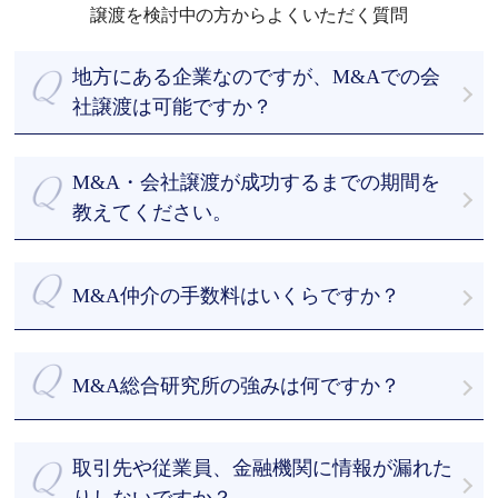
譲渡を検討中の方からよくいただく質問
地方にある企業なのですが、M&Aでの会
社譲渡は可能ですか？
もちろん可能です。全国どこでも無料でお伺いいた
します。今までM&A仲介をさせていただいた会社様
M&A・会社譲渡が成功するまでの期間を
の多くは地方の会社様です。
教えてください。
最短でご依頼時から43日です。
まずは当社のデータベースから約500 - 1000社程度
M&A仲介の手数料はいくらですか？
に絞って選定し、買い手先を探索します。早ければ
初回相談から１か月以内に面談を実施し、デューデ
私たちはお客様を第一に考え、譲渡企業様のM&Aに
リジェンスの期間を経て、スピーディーに成約まで
ついて完全成功報酬制を採用しております。
M&A総合研究所の強みは何ですか？
導きます。
着手金・中間報酬を一切頂きません。詳細は「料金
M&Aアドバイザーは豊富なM&Aの支援経験があるた
体系」をご参照ください。
・譲渡企業様、成約するまで無料の完全成功報酬制
め、マッチングから成約までの間の無駄なやり取り
・M&A支援の実績が豊富
をなくして、M&Aにかかる期間を短縮することがで
取引先や従業員、金融機関に情報が漏れた
・最短43日のスピード成約
きます。