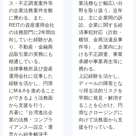
ス・不正調査案件等
業法務など幅広い分
の企業法務案件全般
野を取り扱う。近年
に携わる。また、
は、主に企業間の訴
REITの資産運用会社
訟、企業に関する経
の法務部門に2年間出
済事犯対応（詐欺・
向していた経験があ
横領、金商法違反事
り、不動産・金融商
件等）、企業内にお
品取引業の実務にも
ける不正調査、事業
精通している。
承継や事業再生等に
法律事務所及び資産
携わる。
運用会社に従事した
上記経験を活かし、
経験を活かし、円滑
ディールの障害とな
にM＆Aを進めること
り得る法的リスクを
ができるよう法務面
早期に発見・解消す
から支援を行う。
ることを心がけ、円
共著に『台湾進出企
滑なクロージングに
業の法務・コンプラ
向けて法務面から支
イアンス―設立・運
援を行っている。
営から紛争解決手