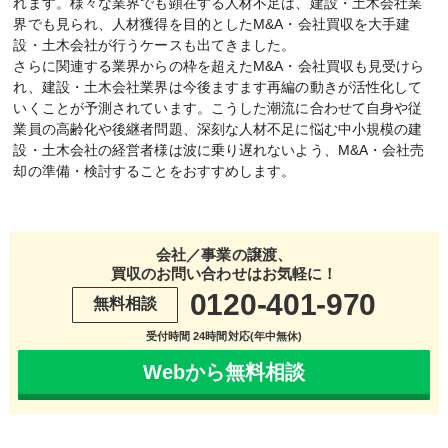
れます。様々な業界でも顕在する人材不足は、建設・土木会社業
界でも見られ、人材獲得を目的としたM&A・会社買収を大手建
設・土木会社が行うケースも出てきました。
さらに関連する業界からの枠を超えたM&A・会社買収も見受けら
れ、建設・土木会社業界は今後ますます再編の動きが活性化して
いくことが予測されています。こうした潮流に合わせて自身や従
業員の高齢化や後継者問題、深刻な人材不足に悩む中小規模の建
設・土木会社の経営者様は波に乗り遅れないよう、M&A・会社売
却の準備・検討することをおすすめします。
会社／事業の譲渡、
買収のお問い合わせはお気軽に！
0120-401-970
無料相談
受付時間 24時間対応(年中無休)
Webから無料相談