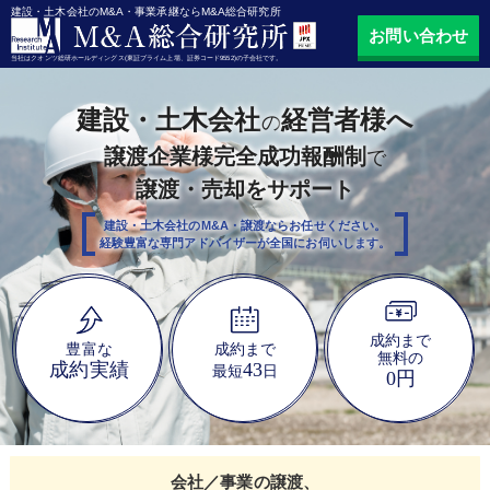
建設・土木会社のM&A・事業承継ならM&A総合研究所
お問い合わせ
当社はクオンツ総研ホールディングス(東証プライム上場、証券コード9552)の子会社です。
建設・土木会社
経営者様へ
の
譲渡企業様完全成功報酬制
で
譲渡・売却をサポート
建設・土木会社のM&A・譲渡ならお任せください。
経験豊富な専門アドバイザーが全国にお伺いします。
成約まで
豊富な
成約まで
無料の
成約実績
43
最短
日
0円
会社／事業の譲渡、