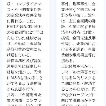
収・コンプライアン
事件、刑事事件、企
ス・不正調査案件等
業法務など幅広い分
の企業法務案件全般
野を取り扱う。近年
に携わる。また、
は、主に企業間の訴
REITの資産運用会社
訟、企業に関する経
の法務部門に2年間出
済事犯対応（詐欺・
向していた経験があ
横領、金商法違反事
り、不動産・金融商
件等）、企業内にお
品取引業の実務にも
ける不正調査、事業
精通している。
承継や事業再生等に
法律事務所及び資産
携わる。
運用会社に従事した
上記経験を活かし、
経験を活かし、円滑
ディールの障害とな
にM＆Aを進めること
り得る法的リスクを
ができるよう法務面
早期に発見・解消す
から支援を行う。
ることを心がけ、円
共著に『台湾進出企
滑なクロージングに
業の法務・コンプラ
向けて法務面から支