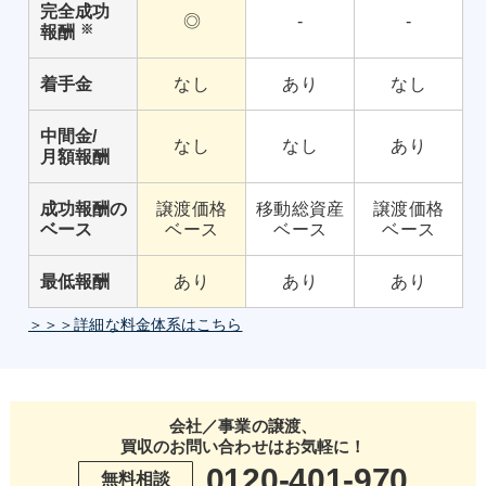
完全成功
◎
-
-
※
報酬
着手金
なし
あり
なし
中間金/
なし
なし
あり
月額報酬
成功報酬の
譲渡価格
移動総資産
譲渡価格
ベース
ベース
ベース
ベース
最低報酬
あり
あり
あり
＞＞＞詳細な料金体系はこちら
会社／事業の譲渡、
買収のお問い合わせはお気軽に！
0120-401-970
無料相談