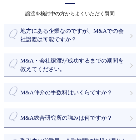
譲渡を検討中の方からよくいただく質問
地方にある企業なのですが、M&Aでの会
社譲渡は可能ですか？
もちろん可能です。全国どこでも無料でお伺いいた
します。今までM&A仲介をさせていただいた会社様
M&A・会社譲渡が成功するまでの期間を
の多くは地方の会社様です。
教えてください。
最短でご依頼時から43日です。
まずは当社のデータベースから約500 - 1000社程度
M&A仲介の手数料はいくらですか？
に絞って選定し、買い手先を探索します。早ければ
初回相談から１か月以内に面談を実施し、デューデ
私たちはお客様を第一に考え、譲渡企業様のM&Aに
リジェンスの期間を経て、スピーディーに成約まで
ついて完全成功報酬制を採用しております。
M&A総合研究所の強みは何ですか？
導きます。
着手金・中間報酬を一切頂きません。詳細は「料金
M&Aアドバイザーは豊富なM&Aの支援経験があるた
体系」をご参照ください。
・譲渡企業様、成約するまで無料の完全成功報酬制
め、マッチングから成約までの間の無駄なやり取り
・M&A支援の実績が豊富