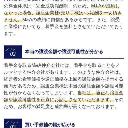
の料金体系は「完全成功報酬制」のため、
M&Aが成約し
なかった場合、譲渡企業様(売り手様)から報酬を一切頂き
ません。
M&Aの成約に自信があるからです。また、譲受
企業様においても、着手金を無料とさせていただいており
ます。
本当の譲渡金額や譲渡可能性が分かる
着手金を取るM&A仲介会社には、着手金を取ることをノ
ルマとする仲介会社があります。このような仲介会社は、
経営者の希望価格や適正価格を上回る譲渡金額を提示する
傾向があるため、譲渡企業様は本当の譲渡金額や譲渡可能
性が分からなくなってしまいます。
当社は、適正な譲渡金
額や譲渡可能性を正直にお話しさせていただきます。
その
ため、お客様の満足度と成約率が高くなっております。
買い手候補の幅が広がる