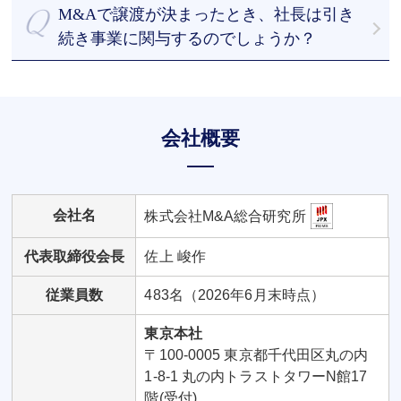
で、まずはご相談ください。
M&Aで譲渡が決まったとき、社長は引き
続き事業に関与するのでしょうか？
譲渡後も引き続き事業へ関与するケースもあれば、
退任するケースもあります。社長のご意向を尊重し
て進めていくことが可能です。
会社概要
会社名
株式会社M&A総合研究所
代表取締役会長
佐上 峻作
従業員数
483名（2026年6月末時点）
東京本社
〒100-0005 東京都千代田区丸の内
1-8-1 丸の内トラストタワーN館17
階(受付)