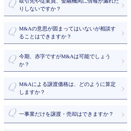
をなくして、M&Aにかかる期間を短縮することがで
取引先や従業員、金融機関に情報が漏れた
・最短43日のスピード成約
きます。
りしないですか？
・経験豊富なM&Aアドバイザーのフルサポート
M&A業界では、「アドバイザーに依頼したものの、
当社は、お客様からお預かりした機密情報について
の４つが強みになります。
何もないまま数か月が経過してしまった」という声
徹底した安全管理に努めています。
M&A総研はM&Aを専門とするアドバイザーが、丁寧
M&Aの意思が固まってはいないが相談す
が聞かれます。M&A総合研究所では、お客様目線で
また、買手候補に提案する際も、提案する候補先を
かつ真摯的にM&Aの交渉をさせていただきます。
成果にコミットします。
ることはできますか？
絞り、NDA（秘密保持契約）を結んだ上でなければ
まずはご相談ください。私たちとお話しして最善の
開示しません。 なお、複数のM&A仲介会社に仲介を
案を一緒に探しましょう。情報を収集したいといっ
依頼（いわゆる非専任契約）すると情報漏洩が起こ
今期、赤字ですがM&Aは可能でしょう
たご相談も喜んで承ります。
るリスクが高まります。情報漏洩を防ぐため、一社
か？
のみに仲介を依頼する専任契約をおすすめします。
赤字企業のM&Aの事例は多数あります。相談料は無
料ですので、まずはご相談ください。
M&Aによる譲渡価格は、どのように算定
しますか？
M&Aアドバイザーが有形資産や利益だけでなく、無
形資産やノウハウも加味した上で企業価値算定を行
一事業だけを譲渡・売却はできますか？
います。
その結果をもとにしつつ、オーナー経営者様のご意
事業譲渡や会社分割など様々な手法がありますの
向を踏まえて譲渡希望価格を決定します。