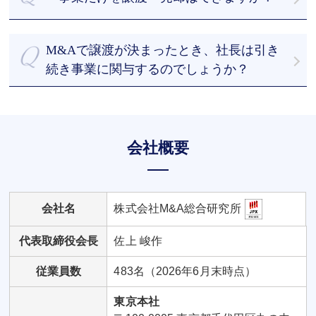
います。
その結果をもとにしつつ、オーナー経営者様のご意
事業譲渡や会社分割など様々な手法がありますの
向を踏まえて譲渡希望価格を決定します。
で、まずはご相談ください。
M&Aで譲渡が決まったとき、社長は引き
続き事業に関与するのでしょうか？
譲渡後も引き続き事業へ関与するケースもあれば、
退任するケースもあります。社長のご意向を尊重し
て進めていくことが可能です。
会社概要
会社名
株式会社M&A総合研究所
代表取締役会長
佐上 峻作
従業員数
483名（2026年6月末時点）
東京本社