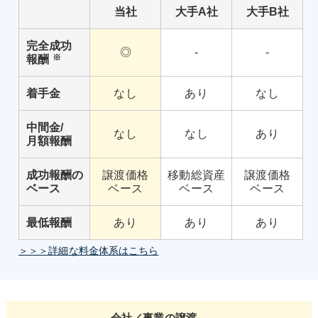
当社
大手A社
大手B社
完全成功
◎
-
-
※
報酬
着手金
なし
あり
なし
中間金/
なし
なし
あり
月額報酬
成功報酬の
譲渡価格
移動総資産
譲渡価格
ベース
ベース
ベース
ベース
最低報酬
あり
あり
あり
＞＞＞詳細な料金体系はこちら
会社／事業の譲渡、