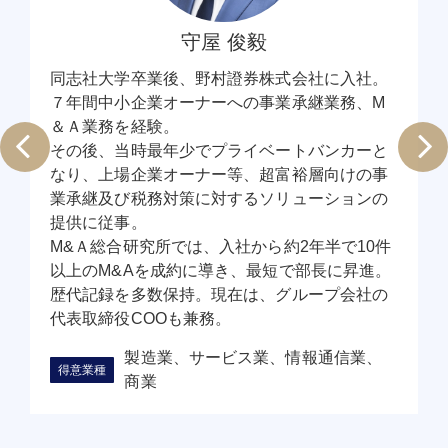
守屋 俊毅
同志社大学卒業後、野村證券株式会社に入社。
７年間中小企業オーナーへの事業承継業務、M
＆Ａ業務を経験。
その後、当時最年少でプライベートバンカーと
なり、上場企業オーナー等、超富裕層向けの事
業承継及び税務対策に対するソリューションの
提供に従事。
M&Ａ総合研究所では、入社から約2年半で10件
以上のM&Aを成約に導き、最短で部長に昇進。
歴代記録を多数保持。現在は、グループ会社の
代表取締役COOも兼務。
製造業、サービス業、情報通信業、
商業