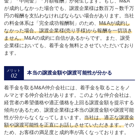
金」「中間金」「月額報酬」が発生します。もし、M&A
が成約しなかった場合でも、譲渡企業様は数百万～数千万
円の報酬を支払わなければならない場合があります。当社
の料金体系は「完全成功報酬制」のため、
M&Aが成約し
なかった場合、譲渡企業様(売り手様)から報酬を一切頂き
ません。
M&Aの成約に自信があるからです。また、譲受
企業様においても、着手金を無料とさせていただいており
ます。
本当の譲渡金額や譲渡可能性が分かる
着手金を取るM&A仲介会社には、着手金を取ることをノ
ルマとする仲介会社があります。このような仲介会社は、
経営者の希望価格や適正価格を上回る譲渡金額を提示する
傾向があるため、譲渡企業様は本当の譲渡金額や譲渡可能
性が分からなくなってしまいます。
当社は、適正な譲渡金
額や譲渡可能性を正直にお話しさせていただきます。
その
ため、お客様の満足度と成約率が高くなっております。