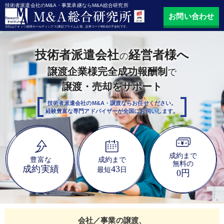
技術者派遣会社のM&A・事業承継ならM&A総合研究所
お問い合わせ
当社はクオンツ総研ホールディングス(東証プライム上場、証券コード9552)の子会社です。
技術者派遣会社
経営者様へ
の
譲渡企業様完全成功報酬制
で
譲渡・売却をサポート
技術者派遣会社のM&A・譲渡ならお任せください。
経験豊富な専門アドバイザーが全国にお伺いします。
成約まで
豊富な
成約まで
無料の
成約実績
43
最短
日
0円
会社／事業の譲渡、