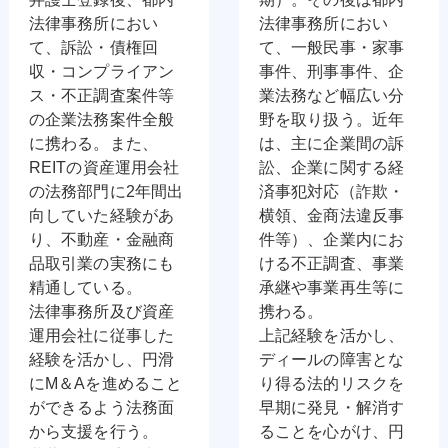
法律事務所におい
法律事務所におい
て、訴訟・債権回
て、一般民事・家事
収・コンプライアン
事件、刑事事件、企
ス・不正調査案件等
業法務など幅広い分
の企業法務案件全般
野を取り扱う。近年
に携わる。また、
は、主に企業間の訴
REITの資産運用会社
訟、企業に関する経
の法務部門に2年間出
済事犯対応（詐欺・
向していた経験があ
横領、金商法違反事
り、不動産・金融商
件等）、企業内にお
品取引業の実務にも
ける不正調査、事業
精通している。
承継や事業再生等に
法律事務所及び資産
携わる。
運用会社に従事した
上記経験を活かし、
経験を活かし、円滑
ディールの障害とな
にM＆Aを進めること
り得る法的リスクを
ができるよう法務面
早期に発見・解消す
から支援を行う。
ることを心がけ、円