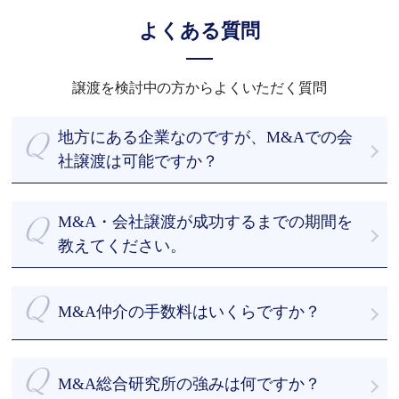
よくある質問
譲渡を検討中の方からよくいただく質問
地方にある企業なのですが、M&Aでの会
社譲渡は可能ですか？
もちろん可能です。全国どこでも無料でお伺いいた
します。今までM&A仲介をさせていただいた会社様
M&A・会社譲渡が成功するまでの期間を
の多くは地方の会社様です。
教えてください。
最短でご依頼時から43日です。
まずは当社のデータベースから約500 - 1000社程度
M&A仲介の手数料はいくらですか？
に絞って選定し、買い手先を探索します。早ければ
初回相談から１か月以内に面談を実施し、デューデ
私たちはお客様を第一に考え、譲渡企業様のM&Aに
リジェンスの期間を経て、スピーディーに成約まで
ついて完全成功報酬制を採用しております。
M&A総合研究所の強みは何ですか？
導きます。
着手金・中間報酬を一切頂きません。詳細は「料金