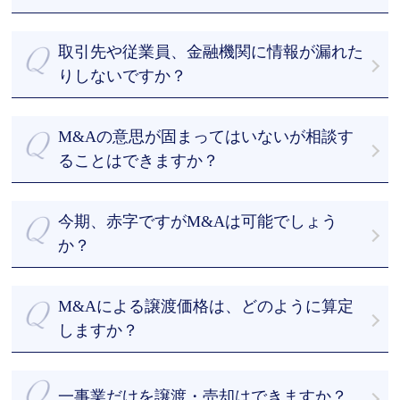
M&Aアドバイザーは豊富なM&Aの支援経験があるた
体系」をご参照ください。
・譲渡企業様、成約するまで無料の完全成功報酬制
め、マッチングから成約までの間の無駄なやり取り
・M&A支援の実績が豊富
をなくして、M&Aにかかる期間を短縮することがで
取引先や従業員、金融機関に情報が漏れた
・最短43日のスピード成約
きます。
りしないですか？
・経験豊富なM&Aアドバイザーのフルサポート
M&A業界では、「アドバイザーに依頼したものの、
当社は、お客様からお預かりした機密情報について
の４つが強みになります。
何もないまま数か月が経過してしまった」という声
徹底した安全管理に努めています。
M&A総研はM&Aを専門とするアドバイザーが、丁寧
M&Aの意思が固まってはいないが相談す
が聞かれます。M&A総合研究所では、お客様目線で
また、買手候補に提案する際も、提案する候補先を
かつ真摯的にM&Aの交渉をさせていただきます。
成果にコミットします。
ることはできますか？
絞り、NDA（秘密保持契約）を結んだ上でなければ
まずはご相談ください。私たちとお話しして最善の
開示しません。 なお、複数のM&A仲介会社に仲介を
案を一緒に探しましょう。情報を収集したいといっ
依頼（いわゆる非専任契約）すると情報漏洩が起こ
今期、赤字ですがM&Aは可能でしょう
たご相談も喜んで承ります。
るリスクが高まります。情報漏洩を防ぐため、一社
か？
のみに仲介を依頼する専任契約をおすすめします。
赤字企業のM&Aの事例は多数あります。相談料は無
料ですので、まずはご相談ください。
M&Aによる譲渡価格は、どのように算定
しますか？
M&Aアドバイザーが有形資産や利益だけでなく、無
形資産やノウハウも加味した上で企業価値算定を行
一事業だけを譲渡・売却はできますか？