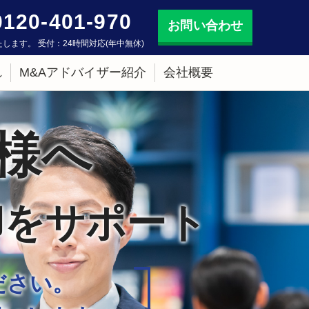
0120-401-970
お問い合わせ
します。 受付：24時間対応(年中無休)
れ
M&Aアドバイザー紹介
会社概要
様へ
却をサポート
ださい。