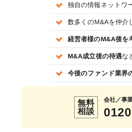
独自の情報ネットワ
数多くのM&Aを仲
経営者様のM&A後を
M&A成立後の待遇
な
今後のファンド業界
会社／事
無料
0120
相談