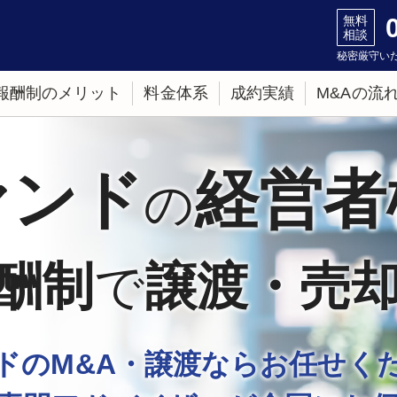
無料
相談
秘密厳守いた
。
報酬制のメリット
料金体系
成約実績
M&Aの流
ァンド
経営者
の
酬制
譲渡・売
で
ドのM&A・譲渡ならお任せく