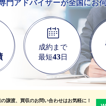
専門アドバイザーが全国にお
成約まで
績
43
最短
日
業の譲渡、買収のお問い合わせはお気軽に！