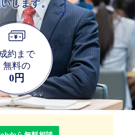
伺いします。
成約まで
無料の
0円
Webから無料相談