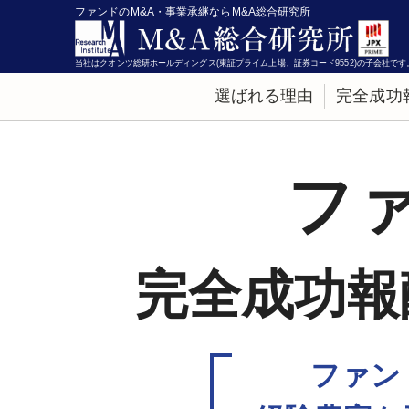
ファンドのM&A・事業承継ならM&A総合研究所
当社はクオンツ総研ホールディングス(東証プライム上場、証券コード9552)の子会社です
選ばれる理由
完全成功
フ
完全成功報
ファン