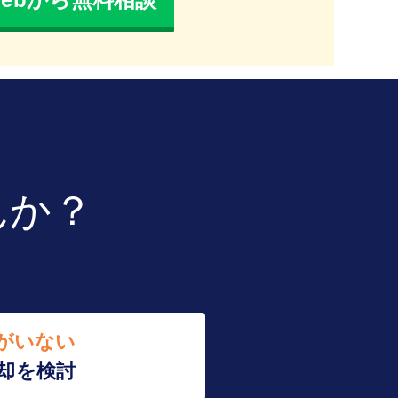
んか？
がいない
却を検討