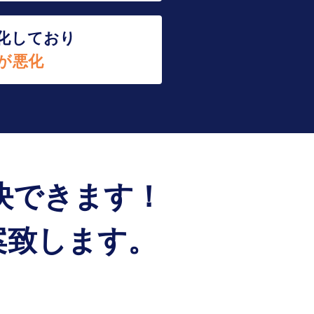
化しており
が悪化
決できます！
案致します。