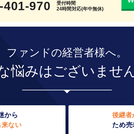
-401-970
受付時間
24時間対応(年中無休)
ファンドの経営者様へ。
な悩みはございませ
迷から
後継者
出来ない
ため売