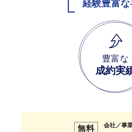
経験豊富な
豊富な
成約実
会社／事
無料