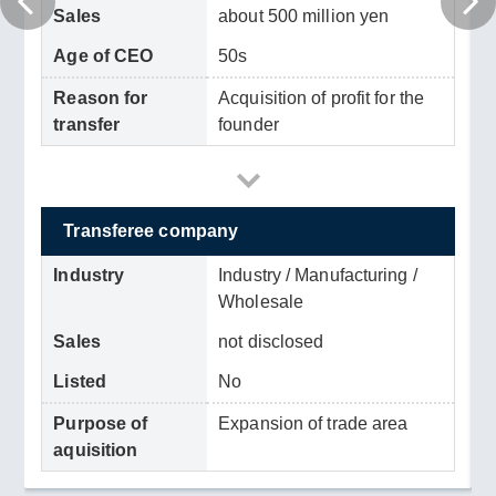
Sales
about 500 million yen
Age of CEO
50s
Reason for
Acquisition of profit for the
transfer
founder
Transferee company
Industry
Industry / Manufacturing /
Wholesale
Sales
not disclosed
Listed
No
Purpose of
Expansion of trade area
aquisition