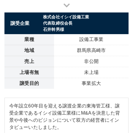
株式会社イシイ設備工業
譲受企業
代表取締役会長
石井幹男様
業種
設備工事業
地域
群馬県高崎市
売上
非公開
上場有無
未上場
譲受目的
事業拡大
今年設立60年目を迎える譲渡企業の東海管工様、譲
受企業であるイシイ設備工業様にM&Aを決意した背
景や今後へのビジョンについて双方の経営者にイン
タビューいたしました。