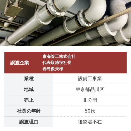
東海管工株式会社
譲渡企業
代表取締役社長
岩島俊夫様
業種
設備工事業
地域
東京都品川区
売上
非公開
社長の年齢
50代
譲渡理由
後継者不在