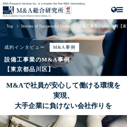
M&A Research Institute Inc. is a retainer fee-free M&A intermediary.
We are a subsidiary of Quants Research Institute Holdings, Inc.
Top
Stories of Successful Deals
設備工事業のM&A事例【
成約インタビュー
M&A事例
設備工事業のM&A事例
【東京都品川区】
M&Aで社員が安心して働ける環境を
実現、
大手企業に負けない会社作りを