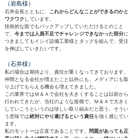
（岩島様）
石井会長とともに、
これからどんなことができるのかと
ワクワク
しています。
技術的な面でもバックアップしていただけるとのこと
で、
今までは人員不足でチャレンジできなかった部分
に
つきましてもイシイ設備工業様とタッグを組んで、受注
を伸ばしていきたいです。
（石井様）
私の場合は期待より、責任が重くなってきております。
仲間となる会社が増えたこと以外にも、メディアにも取
り上げてもらえる機会も増えてきました。
この業界ではＭ＆Ａで会社を大きくすることは以前から
行われてきたが、当社のような規模で、Ｍ＆Ａで大きく
していこうというのは珍しい取り組みだと思う。そうい
う意味では
絶対にやり遂げるという責任
を強く感じてい
ます。
私のモットーは正直であることです。
問題があっても正