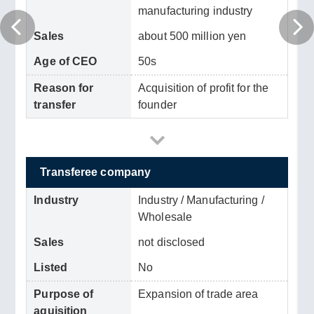
manufacturing industry
Sales
about 500 million yen
Age of CEO
50s
Reason for
Acquisition of profit for the
transfer
founder
Transferee company
Industry
Industry / Manufacturing /
Wholesale
Sales
not disclosed
Listed
No
Purpose of
Expansion of trade area
aquisition