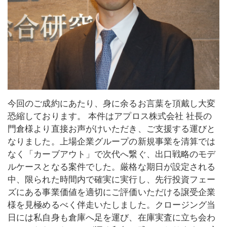
今回のご成約にあたり、身に余るお言葉を頂戴し大変
恐縮しております。 本件はアプロス株式会社 社長の
門倉様より直接お声がけいただき、ご支援する運びと
なりました。上場企業グループの新規事業を清算では
なく「カーブアウト」で次代へ繋ぐ、出口戦略のモデ
ルケースとなる案件でした。厳格な期日が設定される
中、限られた時間内で確実に実行し、先行投資フェー
ズにある事業価値を適切にご評価いただける譲受企業
様を見極めるべく伴走いたしました。クロージング当
日には私自身も倉庫へ足を運び、在庫実査に立ち会わ