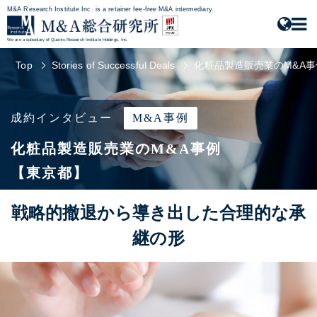
M&A Research Institute Inc. is a retainer fee-free M&A intermediary.
We are a subsidiary of Quants Research Institute Holdings, Inc.
Top
Stories of Successful Deals
化粧品製造販売業のM&A
成約インタビュー
M&A事例
化粧品製造販売業のM&A事例
【東京都】
戦略的撤退から導き出した合理的な承
継の形