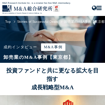
M&A Research Institute Inc. is a retainer fee-free M&A intermediary.
We are a subsidiary of Quants Research Institute Holdings, Inc.
Top
Stories of Successful Deals
卸売業のM&A事例【東京都
成約インタビュー
M&A事例
卸売業のM&A事例【東京都】
投資ファンドと共に更なる拡大を目
指す
成長戦略型M&A