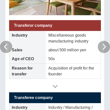
Transferor company
Industry
Miscellaneous goods
manufacturing industry
Sales
about 500 million yen
Age of CEO
50s
Reason for
Acquisition of profit for the
transfer
founder
Transferee company
Industry
Industry / Manufacturing /