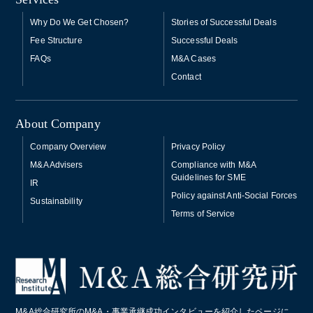
Why Do We Get Chosen?
Stories of Successful Deals
Fee Structure
Successful Deals
FAQs
M&A Cases
Contact
About Company
Company Overview
Privacy Policy
M&A Advisers
Compliance with M&A
Guidelines for SME
IR
Policy against Anti-Social Forces
Sustainability
Terms of Service
M&A総合研究所のM&A・事業承継成功インタビューを紹介したページに