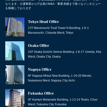
なります。介護事業からIT企業のM&A・事業承継まで様々なインタビュー
を掲載しております
Tokyo Head Office
17F Marunouchi Trust Tower N Building, 1-8-1
Marunouchi, Chiyoda Ward, Tokyo
Osaka Office
10F Osaka Daiichi Seimei Building, 1-8-17 Umeda, Kita
Ward, Osaka City, Osaka
Nagoya Office
9F Nagoya Mitsui New Building, 1-24-20 Meieki,
Nakamura Ward, Nagoya City, Aichi
Fukuoka Office
4F Kamiyo Watanabe Building, 1-12-14 Tenjin, Chuo
Ward, Fukuoka City, Fukuoka