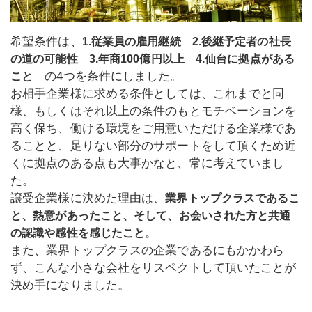
希望条件は、
1.従業員の雇用継続 2.後継予定者の社長
の道の可能性 3.年商100億円以上 4.
仙台に拠点がある
の4つを条件にしました。
こと
お相手企業様に求める条件としては、これまでと同
様、もしくはそれ以上の条件のもとモチベーションを
高く保ち、働ける環境をご用意いただける企業様であ
ることと、足りない部分のサポートをして頂くため近
くに拠点のある点も大事かなと、常に考えていまし
た。
譲受企業様に決めた理由は、
業界トップクラスであるこ
と、熱意があったこと、そして、お会いされた方と共通
。
の認識や感性を感じたこと
また、業界トップクラスの企業であるにもかかわら
ず、こんな小さな会社をリスペクトして頂いたことが
決め手になりました。