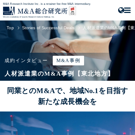
M&A Research Institute Inc. is a retainer fee-free M&A intermediary.
We are a subsidiary of Quants Research Institute Holdings, Inc.
Top
Stories of Successful Deals
人材派遣業のM&A事例【
成約インタビュー
M&A事例
人材派遣業のM&A事例【東北地方】
同業とのM&Aで、地域No.1を目指す
新たな成長機会を