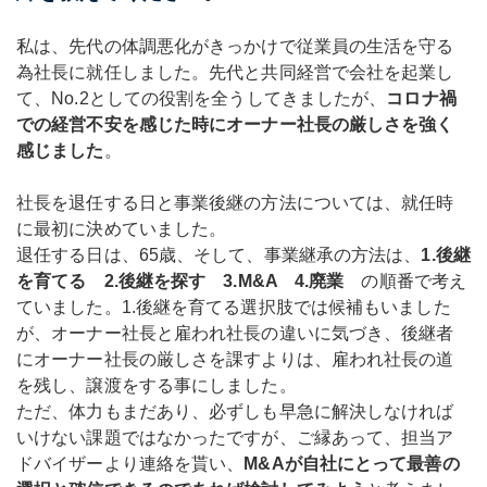
私は、先代の体調悪化がきっかけで従業員の生活を守る
為社長に就任しました。先代と共同経営で会社を起業し
て、No.2としての役割を全うしてきましたが、
コロナ禍
での経営不安を感じた時にオーナー社長の厳しさを強く
感じました
。
社長を退任する日と事業後継の方法については、就任時
に最初に決めていました。
退任する日は、65歳、そして、事業継承の方法は、
1.
後継
を育てる 2.
後継を探す 3.
M&A 4.
廃業
の順番で考え
ていました。1.後継を育てる選択肢では候補もいました
が、オーナー社長と雇われ社長の違いに気づき、後継者
にオーナー社長の厳しさを課すよりは、雇われ社長の道
を残し、譲渡をする事にしました。
ただ、体力もまだあり、必ずしも早急に解決しなければ
いけない課題ではなかったですが、ご縁あって、担当ア
ドバイザーより連絡を貰い、
M&Aが自社にとって最善の