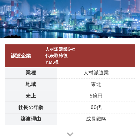
人材派遣業G社
譲渡企業
代表取締役
Y.M.様
業種
人材派遣業
地域
東北
売上
5億円
社長の年齢
60代
譲渡理由
成長戦略