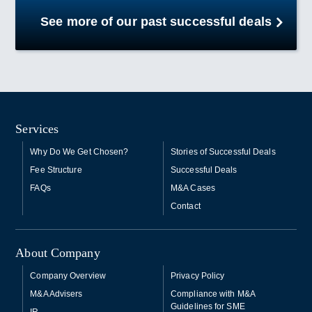
See more of our past successful deals
Services
Why Do We Get Chosen?
Stories of Successful Deals
Fee Structure
Successful Deals
FAQs
M&A Cases
Contact
About Company
Company Overview
Privacy Policy
M&A Advisers
Compliance with M&A
Guidelines for SME
IR