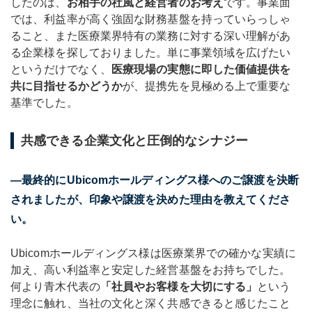
したのは、
お相手の社風と経営者のお考え
です。事業面
では、利益率が高く強固な財務基盤を持っていらっしゃ
ること、また医療業界特有の業務に対する深い理解があ
る企業様を探しておりました。単に事業領域を広げたい
というだけでなく、
医療現場の実態に即した価値提供を
共に目指せるかどうか
が、提携先を見極める上で重要な
基準でした。
共感できる企業文化と圧倒的なシナジー
―最終的にUbicomホールディングス様へのご譲渡を決断
されましたが、印象や譲渡を決めた理由を教えてくださ
い。
Ubicomホールディングス様は医療業界での確かな実績に
加え、高い利益率と安定した経営基盤をお持ちでした。
何より青木代表の
「社員やお客様を大切にする」
という
理念に触れ、当社の文化と深く共感できると感じたこと