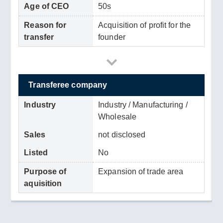
Age of CEO
50s
Reason for
Acquisition of profit for the
transfer
founder
Transferee company
Industry
Industry / Manufacturing /
Wholesale
Sales
not disclosed
Listed
No
Purpose of
Expansion of trade area
aquisition