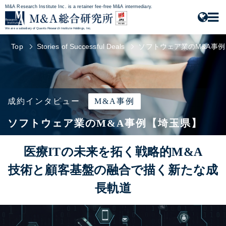
M&A Research Institute Inc. is a retainer fee-free M&A intermediary.
We are a subsidiary of Quants Research Institute Holdings, Inc.
Top
Stories of Successful Deals
ソフトウェア業のM&A事
成約インタビュー
M&A事例
ソフトウェア業のM&A事例【埼玉県】
医療ITの未来を拓く戦略的M&A
技術と顧客基盤の融合で描く新たな成
長軌道