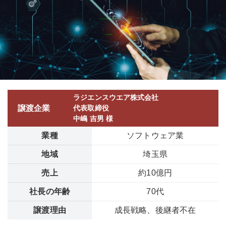
ラジエンスウエア株式会社
譲渡企業
代表取締役
中嶋 吉男 様
業種
ソフトウェア業
地域
埼玉県
売上
約10億円
社長の年齢
70代
譲渡理由
成長戦略、後継者不在