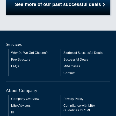
See more of our past successful deals
Services
Why Do We Get Chosen?
Stories of Successful Deals
Fee Structure
Successful Deals
FAQs
M&A Cases
Contact
About Company
Company Overview
Privacy Policy
M&A Advisers
Compliance with M&A
Guidelines for SME
IR