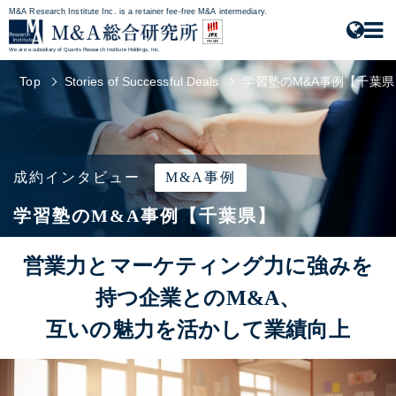
M&A Research Institute Inc. is a retainer fee-free M&A intermediary.
We are a subsidiary of Quants Research Institute Holdings, Inc.
Top
Stories of Successful Deals
学習塾のM&A事例【千葉県
成約インタビュー
M&A事例
学習塾のM&A事例【千葉県】
営業力とマーケティング力に強みを
持つ企業とのM&A、
互いの魅力を活かして業績向上