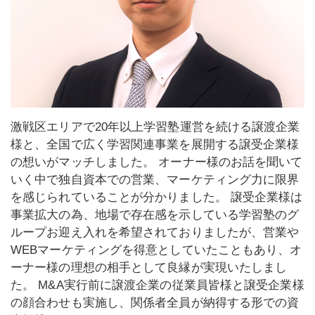
激戦区エリアで20年以上学習塾運営を続ける譲渡企業
様と、全国で広く学習関連事業を展開する譲受企業様
の想いがマッチしました。 オーナー様のお話を聞いて
いく中で独自資本での営業、マーケティング力に限界
を感じられていることが分かりました。 譲受企業様は
事業拡大の為、地場で存在感を示している学習塾のグ
ループお迎え入れを希望されておりましたが、営業や
WEBマーケティングを得意としていたこともあり、オ
ーナー様の理想の相手として良縁が実現いたしまし
た。 M&A実行前に譲渡企業の従業員皆様と譲受企業様
の顔合わせも実施し、関係者全員が納得する形での資