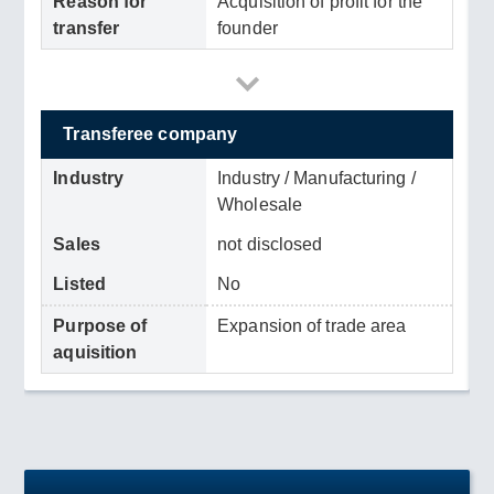
Reason for
Acquisition of profit for the
transfer
founder
Transferee company
Industry
Industry / Manufacturing /
Wholesale
Sales
not disclosed
Listed
No
Purpose of
Expansion of trade area
aquisition