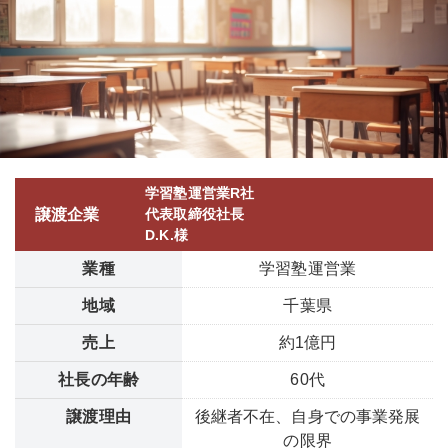
学習塾運営業R社
譲渡企業
代表取締役社長
D.K.様
業種
学習塾運営業
地域
千葉県
売上
約1億円
社長の年齢
60代
譲渡理由
後継者不在、自身での事業発展
の限界