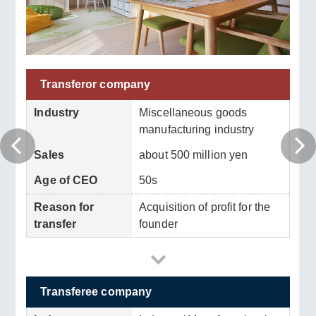
Transferor company
Industry
Miscellaneous goods
manufacturing industry
Sales
about 500 million yen
Age of CEO
50s
Reason for
Acquisition of profit for the
transfer
founder
Transferee company