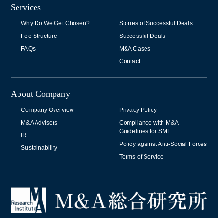
Services
Why Do We Get Chosen?
Stories of Successful Deals
Fee Structure
Successful Deals
FAQs
M&A Cases
Contact
About Company
Company Overview
Privacy Policy
M&A Advisers
Compliance with M&A
Guidelines for SME
IR
Policy against Anti-Social Forces
Sustainability
Terms of Service