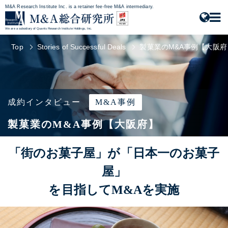
M&A Research Institute Inc. is a retainer fee-free M&A intermediary.
We are a subsidiary of Quants Research Institute Holdings, Inc.
Top
Stories of Successful Deals
製菓業のM&A事例【大阪府
成約インタビュー
M&A事例
製菓業のM&A事例【大阪府】
「街のお菓子屋」が「日本一のお菓子
屋」
を目指してM&Aを実施