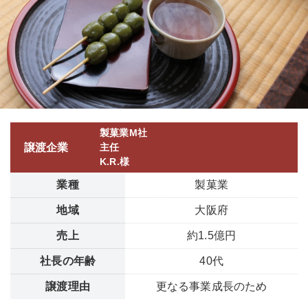
製菓業M社
譲渡企業
主任
K.R.様
業種
製菓業
地域
大阪府
売上
約1.5億円
社長の年齢
40代
譲渡理由
更なる事業成長のため