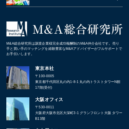
段ボール
障害者施設 ・就労継続支援施設
居酒屋
クライミングジム・ボルダリングジム
美容院・美容室
産業廃棄物・環境
業務・産業用機械製造
病院・医療法人
パン屋
コールセンター
造船業・重機・プラント業界
スポーツクラブ・フィットネスクラブ
化学メーカー
M&A総合研究所は譲渡企業様完全成功報酬制のM&A仲介会社です。売り
葬儀
手と買い手のマッチングを経験豊富なM&Aアドバイザーがフルサポートで
お手伝いします。
通訳・翻訳
東京本社
〒100-0005
東京都千代田区丸の内1-8-1 丸の内トラストタワーN館
17階(受付)
大阪オフィス
〒530-0011
大阪府大阪市北区大深町3-1 グランフロント大阪 タワー
B13階