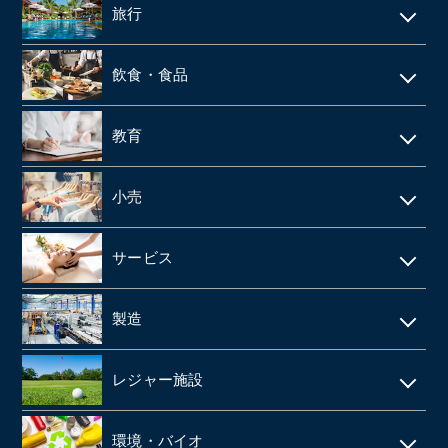
リース・レンタル
リフォーム
旅行
web制作
消防設備点検・工事
施設介護・老人ホーム
保険代理店
家賃保証・賃貸管理
データセンター
ホテル・旅館
建築資材卸
訪問介護・デイサービス
飲食・食品
ファンド
不動産管理
旅行会社・旅行代理店
医療機器卸・商社
飲食店
教育
製薬
給食業・給食サービス
学習塾
小売
SMO
宅配弁当
CRO
アパレルメーカー・アパレル
食品メーカー・食品加工・食品工場
サービス
動物病院
スーパーマーケット
清酒酒造・酒蔵
警備
製造
歯科
FC(フランチャイズ加盟店)
お弁当・惣菜屋
エステサロン
印刷
眼科クリニック
ドラッグストア
レジャー施設
給食・テイクアウト・配達飲食
ネイルサロン
塗料・塗料卸売メーカー
医薬品卸
LPガス
ラーメン屋
ゴルフ場
税理士事務所・会計事務所
環境・バイオ