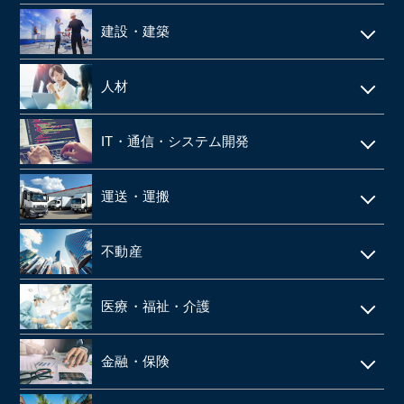
建設・建築
電気工事・管工事
人材
建設・土木
人材派遣
IT・通信・システム開発
空調設備工事
SES
IT
仮設足場工事・足場施工
運送・運搬
シェアードサービス
システム開発
施工管理
運送・物流
技術者派遣
不動産
ネット通販・EC
建材・住宅設備機器の卸
タクシー
マンション管理
ゲーム
医療・福祉・介護
解体工事
倉庫
ビルメンテナンス
web広告
鉄骨工事
調剤薬局
バス
金融・保険
不動産テック
SaaS事業
内装・外装工事
介護事業
引越