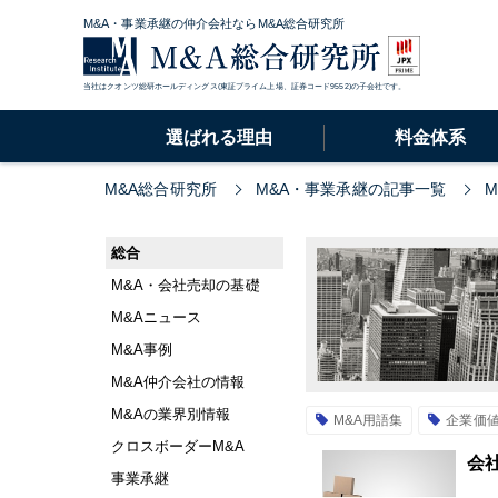
M&A・事業承継の仲介会社ならM&A総合研究所
当社はクオンツ総研ホールディングス(東証プライム上場、証券コード9552)の子会社です。
選ばれる理由
料金体系
M&A総合研究所
M&A・事業承継の記事一覧
総合
M&A・会社売却の基礎
M&Aニュース
M&A事例
M&A仲介会社の情報
M&Aの業界別情報
M&A用語集
企業価
クロスボーダーM&A
会
事業承継