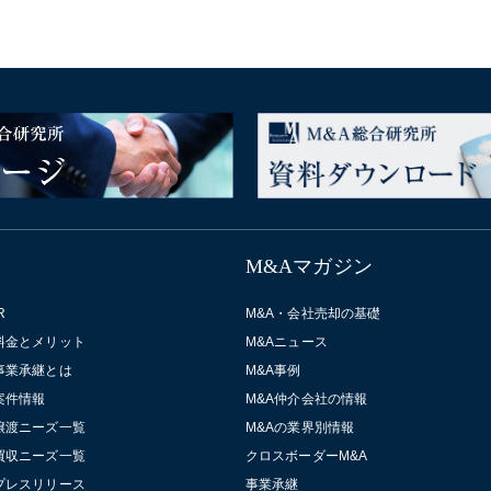
M&Aマガジン
R
M&A・会社売却の基礎
料金とメリット
M&Aニュース
事業承継とは
M&A事例
案件情報
M&A仲介会社の情報
譲渡ニーズ一覧
M&Aの業界別情報
買収ニーズ一覧
クロスボーダーM&A
プレスリリース
事業承継