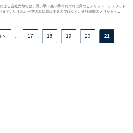
Aによる会社売却では、買い手・売り手それぞれに異なるメリット・デメリット
ります。いずれか一方のみに着目するのではなく、会社売却のメリット・...
前へ
...
17
18
19
20
21