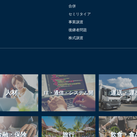
合併
セミリタイア
事業譲渡
後継者問題
株式譲渡
人材
運送・運
IT・通信・システム開
発
金融・保険
旅行
飲食・食