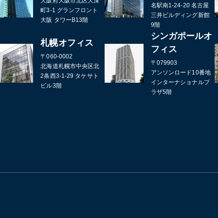
大阪府大阪市北区大深
名駅南1-24-20 名古屋
町3-1 グランフロント
三井ビルディング新館
大阪 タワーB13階
9階
シンガポールオ
札幌オフィス
フィス
〒060-0002
〒079903
北海道札幌市中央区北
アンソンロード10番地
2条西3-1-29 タケサト
インターナショナルプ
ビル3階
ラザ5階