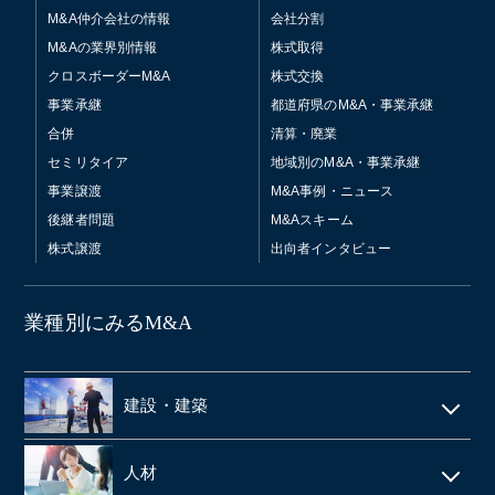
M&A仲介会社の情報
会社分割
M&Aの業界別情報
株式取得
クロスボーダーM&A
株式交換
事業承継
都道府県のM&A・事業承継
合併
清算・廃業
セミリタイア
地域別のM&A・事業承継
事業譲渡
M&A事例・ニュース
後継者問題
M&Aスキーム
株式譲渡
出向者インタビュー
業種別にみるM&A
建設・建築
電気工事・管工事
人材