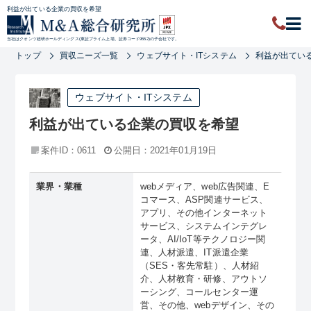
利益が出ている企業の買収を希望
当社はクオンツ総研ホールディングス(東証プライム上場、証券コード9552)の子会社です。
トップ
買収ニーズ一覧
ウェブサイト・ITシステム
利益が出てい
ウェブサイト・ITシステム
利益が出ている企業の買収を希望
案件ID：0611
公開日：2021年01月19日
業界・業種
webメディア、web広告関連、E
コマース、ASP関連サービス、
アプリ、その他インターネット
サービス、システムインテグレ
ータ、AI/IoT等テクノロジー関
連、人材派遣、IT派遣企業
（SES・客先常駐）、人材紹
介、人材教育・研修、アウトソ
ーシング、コールセンター運
営、その他、webデザイン、その