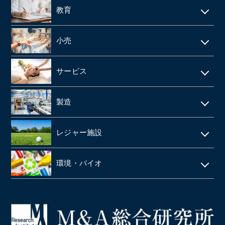
飲食店
教育
製薬
給食業・給食サービス
学習塾
小売
SMO
宅配弁当
CRO
アパレルメーカー・アパレル
食品メーカー・食品加工・食品工場
サービス
動物病院
スーパーマーケット
清酒酒造・酒蔵
警備
製造
歯科
FC(フランチャイズ加盟店)
お弁当・惣菜屋
エステサロン
印刷
眼科クリニック
ドラッグストア
レジャー施設
給食・テイクアウト・配達飲食
ネイルサロン
塗料・塗料卸売メーカー
医薬品卸
LPガス
ラーメン屋
ゴルフ場
税理士事務所・会計事務所
環境・バイオ
段ボール
障害者施設 ・就労継続支援施設
居酒屋
クライミングジム・ボルダリングジム
美容院・美容室
産業廃棄物・環境
業務・産業用機械製造
病院・医療法人
パン屋
コールセンター
造船業・重機・プラント業界