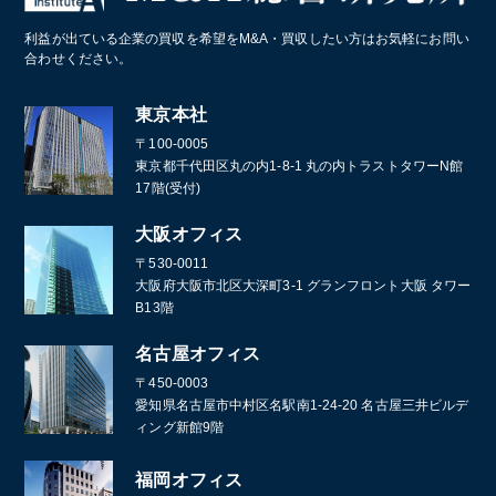
スポーツクラブ・フィットネスクラブ
化学メーカー
利益が出ている企業の買収を希望をM&A・買収したい方はお気軽にお問い
葬儀
合わせください。
通訳・翻訳
東京本社
〒100-0005
東京都千代田区丸の内1-8-1 丸の内トラストタワーN館
17階(受付)
大阪オフィス
〒530-0011
大阪府大阪市北区大深町3-1 グランフロント大阪 タワー
B13階
名古屋オフィス
〒450-0003
愛知県名古屋市中村区名駅南1-24-20 名古屋三井ビルデ
ィング新館9階
福岡オフィス