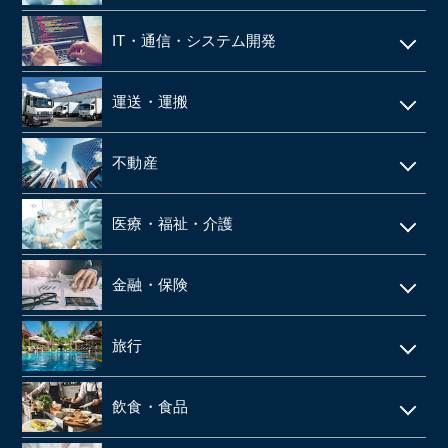
建設・土木
人材派遣
IT・通信・システム開発
空調設備工事
SES
IT
仮設足場工事・足場施工
運送・運搬
シェアードサービス
システム開発
施工管理
運送・物流
技術者派遣
不動産
ネット通販・EC
建材・住宅設備機器の卸
タクシー
マンション管理
ゲーム
医療・福祉・介護
解体工事
倉庫
ビルメンテナンス
web広告
鉄骨工事
調剤薬局
バス
金融・保険
不動産テック
SaaS事業
内装・外装工事
介護事業
引越
リース・レンタル
リフォーム
旅行
web制作
消防設備点検・工事
施設介護・老人ホーム
保険代理店
家賃保証・賃貸管理
データセンター
ホテル・旅館
建築資材卸
訪問介護・デイサービス
飲食・食品
ファンド
不動産管理
旅行会社・旅行代理店
医療機器卸・商社