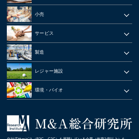
製薬
給食業・給食サービス
学習塾
小売
SMO
宅配弁当
CRO
アパレルメーカー・アパレル
食品メーカー・食品加工・食品工場
サービス
動物病院
スーパーマーケット
清酒酒造・酒蔵
警備
製造
歯科
FC(フランチャイズ加盟店)
お弁当・惣菜屋
エステサロン
印刷
眼科クリニック
ドラッグストア
レジャー施設
給食・テイクアウト・配達飲食
ネイルサロン
塗料・塗料卸売メーカー
医薬品卸
LPガス
ラーメン屋
ゴルフ場
税理士事務所・会計事務所
環境・バイオ
段ボール
障害者施設 ・就労継続支援施設
居酒屋
クライミングジム・ボルダリングジム
美容院・美容室
産業廃棄物・環境
業務・産業用機械製造
病院・医療法人
パン屋
コールセンター
造船業・重機・プラント業界
スポーツクラブ・フィットネスクラブ
化学メーカー
自社ITサービス（B2C、C2C）を展開している企業（年商1億以上）を