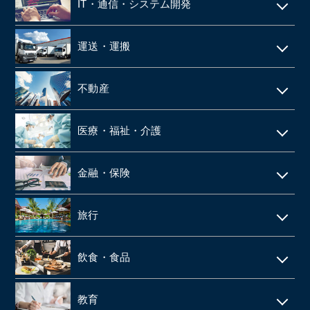
IT・通信・システム開発
空調設備工事
SES
IT
仮設足場工事・足場施工
運送・運搬
シェアードサービス
システム開発
施工管理
運送・物流
技術者派遣
不動産
ネット通販・EC
建材・住宅設備機器の卸
タクシー
マンション管理
ゲーム
医療・福祉・介護
解体工事
倉庫
ビルメンテナンス
web広告
鉄骨工事
調剤薬局
バス
金融・保険
不動産テック
SaaS事業
内装・外装工事
介護事業
引越
リース・レンタル
リフォーム
旅行
web制作
消防設備点検・工事
施設介護・老人ホーム
保険代理店
家賃保証・賃貸管理
データセンター
ホテル・旅館
建築資材卸
訪問介護・デイサービス
飲食・食品
ファンド
不動産管理
旅行会社・旅行代理店
医療機器卸・商社
飲食店
教育