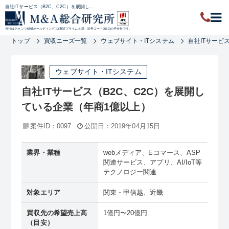
自社ITサービス（B2C、C2C）を展開し...
当社はクオンツ総研ホールディングス(東証プライム上場、証券コード9552)の子会社です。
トップ
買収ニーズ一覧
ウェブサイト・ITシステム
自社ITサービ
ウェブサイト・ITシステム
自社ITサービス（B2C、C2C）を展開し
ている企業（年商1億以上）
案件ID：0097
公開日：2019年04月15日
業界・業種
webメディア、Eコマース、ASP
関連サービス、アプリ、AI/IoT等
テクノロジー関連
対象エリア
関東・甲信越、近畿
買収先の希望売上高
1億円〜20億円
（目安）