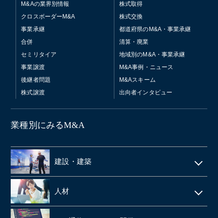
M&Aの業界別情報
株式取得
クロスボーダーM&A
株式交換
事業承継
都道府県のM&A・事業承継
合併
清算・廃業
セミリタイア
地域別のM&A・事業承継
事業譲渡
M&A事例・ニュース
後継者問題
M&Aスキーム
株式譲渡
出向者インタビュー
業種別にみるM&A
建設・建築
電気工事・管工事
人材
建設・土木
人材派遣