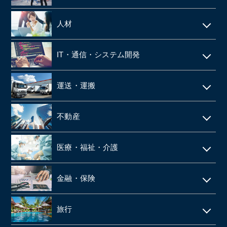
電気工事・管工事
人材
建設・土木
人材派遣
IT・通信・システム開発
空調設備工事
SES
IT
仮設足場工事・足場施工
運送・運搬
シェアードサービス
システム開発
施工管理
運送・物流
技術者派遣
不動産
ネット通販・EC
建材・住宅設備機器の卸
タクシー
マンション管理
ゲーム
医療・福祉・介護
解体工事
倉庫
ビルメンテナンス
web広告
鉄骨工事
調剤薬局
バス
金融・保険
不動産テック
SaaS事業
内装・外装工事
介護事業
引越
リース・レンタル
リフォーム
旅行
web制作
消防設備点検・工事
施設介護・老人ホーム
保険代理店