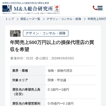
年間売上500万円以上の損保代理店の買収を希望
当社はクオンツ総研ホールディングス(東証プライム上場、証券コード9552)の子会社です。
トップ
買収ニーズ一覧
デザイン・コンサル・保険
年間売上50
デザイン・コンサル・保険
年間売上500万円以上の損保代理店の買
収を希望
案件ID：0133
公開日：2019年09月03日
業界・業種
保険・保険代理店
対象エリア
関東・甲信越
買収先の希望売上高
0.1億円〜1億円
（目安）
買収先の希望営業利
0.05億円〜0.1億円