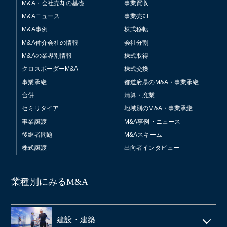
M&A・会社売却の基礎
事業買収
M&Aニュース
事業売却
M&A事例
株式移転
M&A仲介会社の情報
会社分割
M&Aの業界別情報
株式取得
クロスボーダーM&A
株式交換
事業承継
都道府県のM&A・事業承継
合併
清算・廃業
セミリタイア
地域別のM&A・事業承継
事業譲渡
M&A事例・ニュース
後継者問題
M&Aスキーム
株式譲渡
出向者インタビュー
業種別にみるM&A
建設・建築