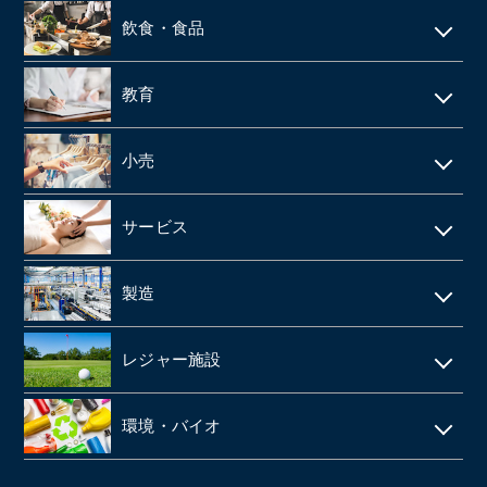
家賃保証・賃貸管理
データセンター
ホテル・旅館
建築資材卸
訪問介護・デイサービス
飲食・食品
ファンド
不動産管理
旅行会社・旅行代理店
医療機器卸・商社
飲食店
教育
製薬
給食業・給食サービス
学習塾
小売
SMO
宅配弁当
CRO
アパレルメーカー・アパレル
食品メーカー・食品加工・食品工場
サービス
動物病院
スーパーマーケット
清酒酒造・酒蔵
警備
製造
歯科
FC(フランチャイズ加盟店)
お弁当・惣菜屋
エステサロン
印刷
眼科クリニック
ドラッグストア
レジャー施設
給食・テイクアウト・配達飲食
ネイルサロン
塗料・塗料卸売メーカー
医薬品卸
LPガス
ラーメン屋
ゴルフ場
税理士事務所・会計事務所
環境・バイオ
段ボール
障害者施設 ・就労継続支援施設
居酒屋
クライミングジム・ボルダリングジム
美容院・美容室
産業廃棄物・環境