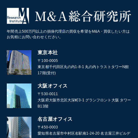
業務・産業用機械製造
病院・医療法人
パン屋
コールセンター
造船業・重機・プラント業界
スポーツクラブ・フィットネスクラブ
化学メーカー
年間売上500万円以上の損保代理店の買収を希望をM&A・買収したい方は
葬儀
お気軽にお問い合わせください。
通訳・翻訳
東京本社
〒100-0005
東京都千代田区丸の内1-8-1 丸の内トラストタワーN館
17階(受付)
大阪オフィス
〒530-0011
大阪府大阪市北区大深町3-1 グランフロント大阪 タワー
B13階
名古屋オフィス
〒450-0003
愛知県名古屋市中村区名駅南1-24-20 名古屋三井ビルデ