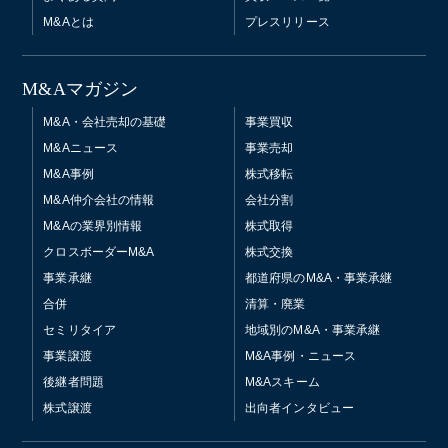
M&Aとは
プレスリリース
M&Aマガジン
M&A・会社売却の基礎
事業買収
M&Aニュース
事業売却
M&A事例
株式移転
M&A仲介会社の情報
会社分割
M&Aの業界別情報
株式取得
クロスボーダーM&A
株式交換
事業承継
都道府県のM&A・事業承継
合併
清算・廃業
セミリタイア
地域別のM&A・事業承継
事業譲渡
M&A事例・ニュース
後継者問題
M&Aスキーム
株式譲渡
出向者インタビュー