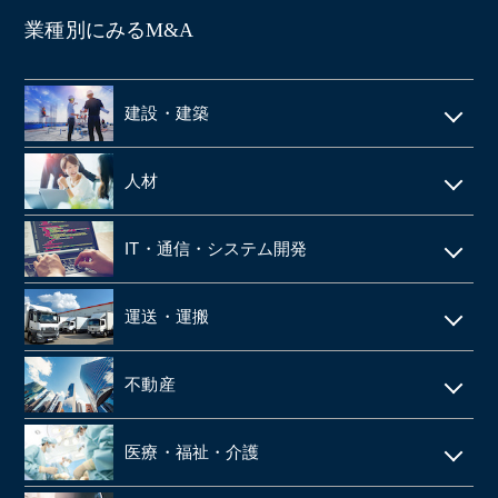
業種別にみるM&A
建設・建築
電気工事・管工事
人材
建設・土木
人材派遣
IT・通信・システム開発
空調設備工事
SES
IT
仮設足場工事・足場施工
運送・運搬
シェアードサービス
システム開発
施工管理
運送・物流
技術者派遣
不動産
ネット通販・EC
建材・住宅設備機器の卸
タクシー
マンション管理
ゲーム
医療・福祉・介護
解体工事
倉庫
ビルメンテナンス
web広告