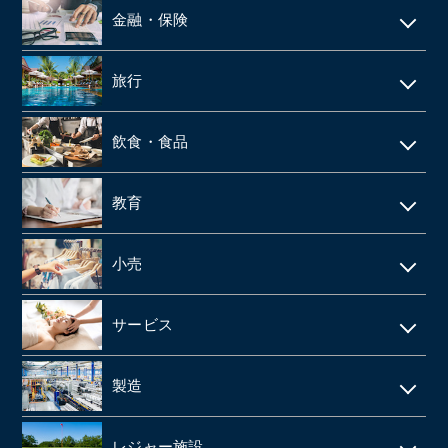
鉄骨工事
調剤薬局
バス
金融・保険
不動産テック
SaaS事業
内装・外装工事
介護事業
引越
リース・レンタル
リフォーム
旅行
web制作
消防設備点検・工事
施設介護・老人ホーム
保険代理店
家賃保証・賃貸管理
データセンター
ホテル・旅館
建築資材卸
訪問介護・デイサービス
飲食・食品
ファンド
不動産管理
旅行会社・旅行代理店
医療機器卸・商社
飲食店
教育
製薬
給食業・給食サービス
学習塾
小売
SMO
宅配弁当
CRO
アパレルメーカー・アパレル
食品メーカー・食品加工・食品工場
サービス
動物病院
スーパーマーケット
清酒酒造・酒蔵
警備
製造
歯科
FC(フランチャイズ加盟店)
お弁当・惣菜屋
エステサロン
印刷
眼科クリニック
ドラッグストア
レジャー施設