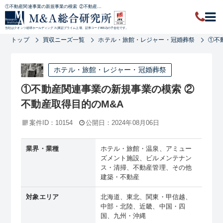
①不動産関連事業の新規事業の模索 ②不動産...
当社はクオンツ総研ホールディングス(東証プライム上場、証券コード9552)の子会社です。
トップ
買収ニーズ一覧
ホテル・旅館・レジャー・冠婚葬祭
①不
ホテル・旅館・レジャー・冠婚葬祭
①不動産関連事業の新規事業の模索 ②
不動産取得目的のM&A
案件ID：10154
公開日：2024年08月06日
業界・業種
ホテル・旅館・温泉、アミュー
ズメント施設、ビルメンテナン
ス・清掃、不動産管理、その他
建築・不動産
対象エリア
北海道、東北、関東・甲信越、
中部・北陸、近畿、中国・四
国、九州・沖縄