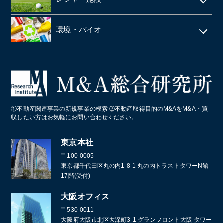
給食・テイクアウト・配達飲食
ネイルサロン
塗料・塗料卸売メーカー
医薬品卸
LPガス
ラーメン屋
ゴルフ場
税理士事務所・会計事務所
環境・バイオ
段ボール
障害者施設 ・就労継続支援施設
居酒屋
クライミングジム・ボルダリングジム
美容院・美容室
産業廃棄物・環境
業務・産業用機械製造
病院・医療法人
パン屋
コールセンター
造船業・重機・プラント業界
スポーツクラブ・フィットネスクラブ
化学メーカー
①不動産関連事業の新規事業の模索 ②不動産取得目的のM&AをM&A・買
葬儀
収したい方はお気軽にお問い合わせください。
通訳・翻訳
東京本社
〒100-0005
東京都千代田区丸の内1-8-1 丸の内トラストタワーN館
17階(受付)
大阪オフィス
〒530-0011
大阪府大阪市北区大深町3-1 グランフロント大阪 タワー