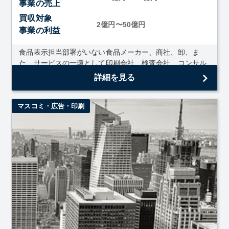
事業の売上
買収対象
2億円〜50億円
事業の利益
食品表示担当部署がいない食品メーカー、商社、卸、ま
た、サービスの一環として印刷会社、検査会社、コンサル
ティング会社の１部署として。 非常に複雑...
詳細を見る
マスコミ・広告・印刷