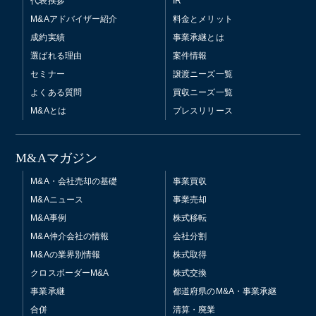
代表挨拶
IR
M&Aアドバイザー紹介
料金とメリット
成約実績
事業承継とは
選ばれる理由
案件情報
セミナー
譲渡ニーズ一覧
よくある質問
買収ニーズ一覧
M&Aとは
プレスリリース
M&Aマガジン
M&A・会社売却の基礎
事業買収
M&Aニュース
事業売却
M&A事例
株式移転
M&A仲介会社の情報
会社分割
M&Aの業界別情報
株式取得
クロスボーダーM&A
株式交換
事業承継
都道府県のM&A・事業承継
合併
清算・廃業