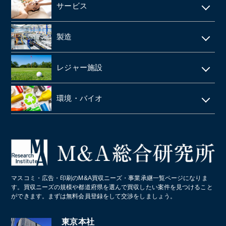
アパレルメーカー・アパレル
食品メーカー・食品加工・食品工場
サービス
動物病院
スーパーマーケット
清酒酒造・酒蔵
警備
製造
歯科
FC(フランチャイズ加盟店)
お弁当・惣菜屋
エステサロン
印刷
眼科クリニック
ドラッグストア
レジャー施設
給食・テイクアウト・配達飲食
ネイルサロン
塗料・塗料卸売メーカー
医薬品卸
LPガス
ラーメン屋
ゴルフ場
税理士事務所・会計事務所
環境・バイオ
段ボール
障害者施設 ・就労継続支援施設
居酒屋
クライミングジム・ボルダリングジム
美容院・美容室
産業廃棄物・環境
業務・産業用機械製造
病院・医療法人
パン屋
コールセンター
造船業・重機・プラント業界
スポーツクラブ・フィットネスクラブ
化学メーカー
マスコミ・広告・印刷のM&A買収ニーズ・事業承継一覧ページになりま
葬儀
す。買収ニーズの規模や都道府県を選んで買収したい案件を見つけること
ができます。まずは無料会員登録をして交渉をしましょう。
通訳・翻訳
東京本社