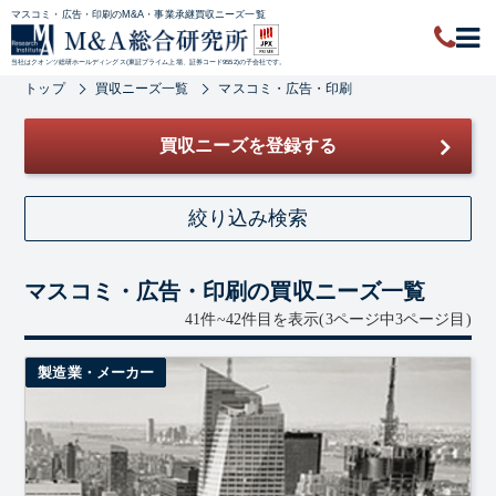
マスコミ・広告・印刷のM&A・事業承継買収ニーズ一覧
当社はクオンツ総研ホールディングス(東証プライム上場、証券コード9552)の子会社です。
トップ
買収ニーズ一覧
マスコミ・広告・印刷
買収ニーズを登録する
絞り込み検索
キーワード
マスコミ・広告・印刷の買収ニーズ一覧
41件~42件目を表示
(3ページ中3ページ目)
製造業・メーカー
地域
業種