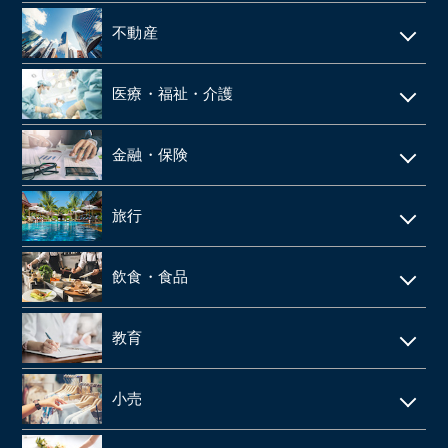
システム開発
施工管理
運送・物流
技術者派遣
不動産
ネット通販・EC
建材・住宅設備機器の卸
タクシー
マンション管理
ゲーム
医療・福祉・介護
解体工事
倉庫
ビルメンテナンス
web広告
鉄骨工事
調剤薬局
バス
金融・保険
不動産テック
SaaS事業
内装・外装工事
介護事業
引越
リース・レンタル
リフォーム
旅行
web制作
消防設備点検・工事
施設介護・老人ホーム
保険代理店
家賃保証・賃貸管理
データセンター
ホテル・旅館
建築資材卸
訪問介護・デイサービス
飲食・食品
ファンド
不動産管理
旅行会社・旅行代理店
医療機器卸・商社
飲食店
教育
製薬
給食業・給食サービス
学習塾
小売
SMO
宅配弁当
CRO