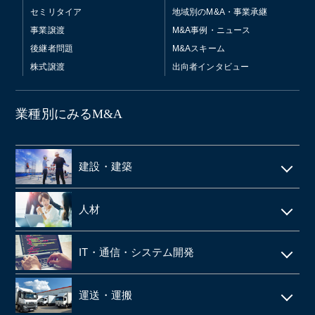
セミリタイア
地域別のM&A・事業承継
事業譲渡
M&A事例・ニュース
後継者問題
M&Aスキーム
株式譲渡
出向者インタビュー
業種別にみるM&A
建設・建築
電気工事・管工事
人材
建設・土木
人材派遣
IT・通信・システム開発
空調設備工事
SES
IT
仮設足場工事・足場施工
運送・運搬
シェアードサービス