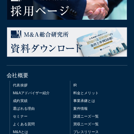
会社概要
代表挨拶
IR
M&Aアドバイザー紹介
料金とメリット
成約実績
事業承継とは
選ばれる理由
案件情報
セミナー
譲渡ニーズ一覧
よくある質問
買収ニーズ一覧
M&Aとは
プレスリリース