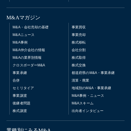
M&Aマガジン
M&A・会社売却の基礎
事業買収
M&Aニュース
事業売却
M&A事例
株式移転
M&A仲介会社の情報
会社分割
M&Aの業界別情報
株式取得
クロスボーダーM&A
株式交換
事業承継
都道府県のM&A・事業承継
合併
清算・廃業
セミリタイア
地域別のM&A・事業承継
事業譲渡
M&A事例・ニュース
後継者問題
M&Aスキーム
株式譲渡
出向者インタビュー
業種別にみるM&A