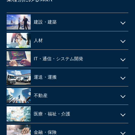
建設・建築
電気工事・管工事
人材
建設・土木
人材派遣
IT・通信・システム開発
空調設備工事
SES
IT
仮設足場工事・足場施工
運送・運搬
シェアードサービス
システム開発
施工管理
運送・物流
技術者派遣
不動産
ネット通販・EC
建材・住宅設備機器の卸
タクシー
マンション管理
ゲーム
医療・福祉・介護
解体工事
倉庫
ビルメンテナンス
web広告
鉄骨工事
調剤薬局
バス
金融・保険