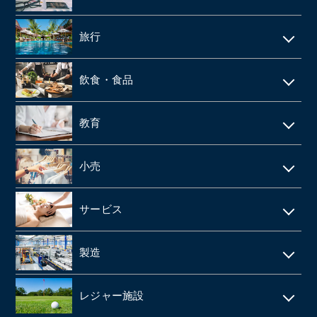
不動産テック
SaaS事業
内装・外装工事
介護事業
引越
リース・レンタル
リフォーム
旅行
web制作
消防設備点検・工事
施設介護・老人ホーム
保険代理店
家賃保証・賃貸管理
データセンター
ホテル・旅館
建築資材卸
訪問介護・デイサービス
飲食・食品
ファンド
不動産管理
旅行会社・旅行代理店
医療機器卸・商社
飲食店
教育
製薬
給食業・給食サービス
学習塾
小売
SMO
宅配弁当
CRO
アパレルメーカー・アパレル
食品メーカー・食品加工・食品工場
サービス
動物病院
スーパーマーケット
清酒酒造・酒蔵
警備
製造
歯科
FC(フランチャイズ加盟店)
お弁当・惣菜屋
エステサロン
印刷
眼科クリニック
ドラッグストア
レジャー施設
給食・テイクアウト・配達飲食
ネイルサロン