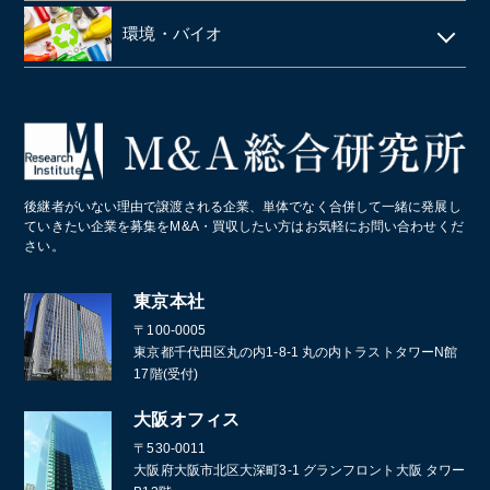
塗料・塗料卸売メーカー
医薬品卸
LPガス
ラーメン屋
ゴルフ場
税理士事務所・会計事務所
環境・バイオ
段ボール
障害者施設 ・就労継続支援施設
居酒屋
クライミングジム・ボルダリングジム
美容院・美容室
産業廃棄物・環境
業務・産業用機械製造
病院・医療法人
パン屋
コールセンター
造船業・重機・プラント業界
スポーツクラブ・フィットネスクラブ
化学メーカー
後継者がいない理由で譲渡される企業、単体でなく合併して一緒に発展し
葬儀
ていきたい企業を募集をM&A・買収したい方はお気軽にお問い合わせくだ
さい。
通訳・翻訳
東京本社
〒100-0005
東京都千代田区丸の内1-8-1 丸の内トラストタワーN館
17階(受付)
大阪オフィス
〒530-0011
大阪府大阪市北区大深町3-1 グランフロント大阪 タワー