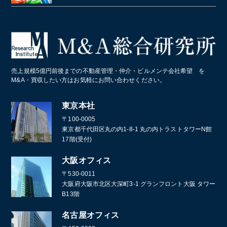
障害者施設 ・就労継続支援施設
居酒屋
クライミングジム・ボルダリングジム
美容院・美容室
産業廃棄物・環境
業務・産業用機械製造
病院・医療法人
パン屋
コールセンター
造船業・重機・プラント業界
スポーツクラブ・フィットネスクラブ
化学メーカー
売上規模5億円前後までの不動産管理・仲介・ビルメンテ会社希望 を
葬儀
M&A・買収したい方はお気軽にお問い合わせください。
通訳・翻訳
東京本社
〒100-0005
東京都千代田区丸の内1-8-1 丸の内トラストタワーN館
17階(受付)
大阪オフィス
〒530-0011
大阪府大阪市北区大深町3-1 グランフロント大阪 タワー
B13階
名古屋オフィス