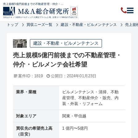
売上規模5億円前後までの不動産管理・仲介・...
当社はクオンツ総研ホールディングス(東証プライム上場、証券コード9552)の子会社です。
トップ
買収ニーズ一覧
建設・不動産・ビルメンテナンス
売上規
建設・不動産・ビルメンテナンス
売上規模5億円前後までの不動産管理・
仲介・ビルメンテ会社希望
案件ID：1819
公開日：2024年01月23日
業界・業種
ビルメンテナンス・清掃、不動
産管理、不動産仲介・販売、内
装・外装・リフォーム
対象エリア
関東・甲信越
買収先の希望売上高
1 億円〜5億円
（目安）