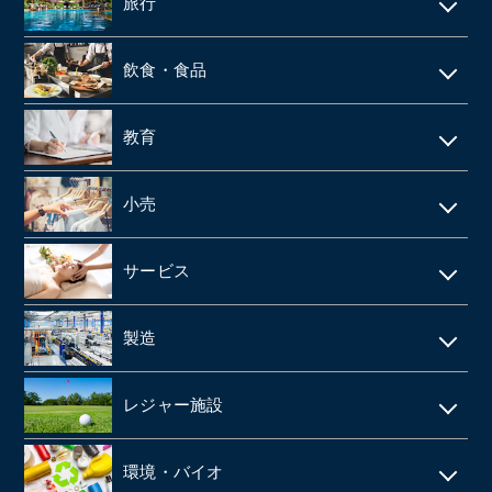
リフォーム
旅行
web制作
消防設備点検・工事
施設介護・老人ホーム
保険代理店
家賃保証・賃貸管理
データセンター
ホテル・旅館
建築資材卸
訪問介護・デイサービス
飲食・食品
ファンド
不動産管理
旅行会社・旅行代理店
医療機器卸・商社
飲食店
教育
製薬
給食業・給食サービス
学習塾
小売
SMO
宅配弁当
CRO
アパレルメーカー・アパレル
食品メーカー・食品加工・食品工場
サービス
動物病院
スーパーマーケット
清酒酒造・酒蔵
警備
製造
歯科
FC(フランチャイズ加盟店)
お弁当・惣菜屋
エステサロン
印刷
眼科クリニック
ドラッグストア
レジャー施設
給食・テイクアウト・配達飲食
ネイルサロン
塗料・塗料卸売メーカー
医薬品卸
LPガス
ラーメン屋
ゴルフ場
税理士事務所・会計事務所
環境・バイオ
段ボール