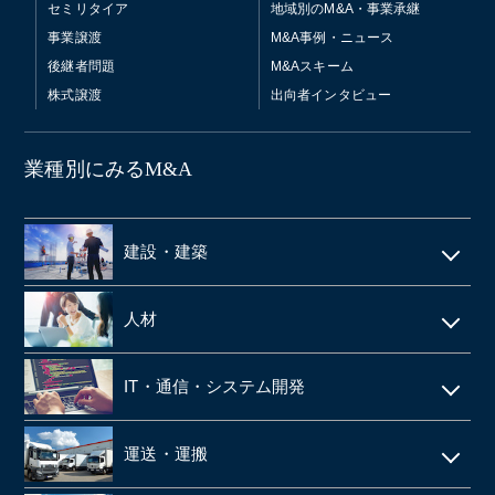
セミリタイア
地域別のM&A・事業承継
事業譲渡
M&A事例・ニュース
後継者問題
M&Aスキーム
株式譲渡
出向者インタビュー
業種別にみるM&A
建設・建築
電気工事・管工事
人材
建設・土木
人材派遣
IT・通信・システム開発
空調設備工事
SES
IT
仮設足場工事・足場施工
運送・運搬
シェアードサービス
システム開発