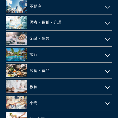
施工管理
運送・物流
技術者派遣
不動産
ネット通販・EC
建材・住宅設備機器の卸
タクシー
マンション管理
ゲーム
医療・福祉・介護
解体工事
倉庫
ビルメンテナンス
web広告
鉄骨工事
調剤薬局
バス
金融・保険
不動産テック
SaaS事業
内装・外装工事
介護事業
引越
リース・レンタル
リフォーム
旅行
web制作
消防設備点検・工事
施設介護・老人ホーム
保険代理店
家賃保証・賃貸管理
データセンター
ホテル・旅館
建築資材卸
訪問介護・デイサービス
飲食・食品
ファンド
不動産管理
旅行会社・旅行代理店
医療機器卸・商社
飲食店
教育
製薬
給食業・給食サービス
学習塾
小売
SMO
宅配弁当
CRO
アパレルメーカー・アパレル