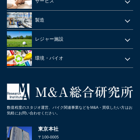
食品メーカー・食品加工・食品工場
サービス
動物病院
スーパーマーケット
清酒酒造・酒蔵
警備
製造
歯科
FC(フランチャイズ加盟店)
お弁当・惣菜屋
エステサロン
印刷
眼科クリニック
ドラッグストア
レジャー施設
給食・テイクアウト・配達飲食
ネイルサロン
塗料・塗料卸売メーカー
医薬品卸
LPガス
ラーメン屋
ゴルフ場
税理士事務所・会計事務所
環境・バイオ
段ボール
障害者施設 ・就労継続支援施設
居酒屋
クライミングジム・ボルダリングジム
美容院・美容室
産業廃棄物・環境
業務・産業用機械製造
病院・医療法人
パン屋
コールセンター
造船業・重機・プラント業界
スポーツクラブ・フィットネスクラブ
化学メーカー
数億程度のスタジオ運営、バイク関連事業などをM&A・買収したい方はお
葬儀
気軽にお問い合わせください。
通訳・翻訳
東京本社
〒100-0005