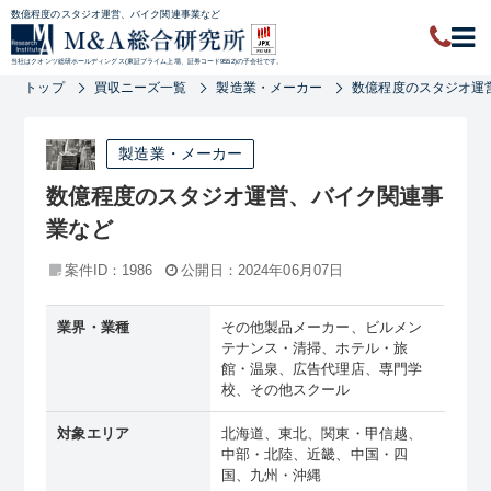
数億程度のスタジオ運営、バイク関連事業など
当社はクオンツ総研ホールディングス(東証プライム上場、証券コード9552)の子会社です。
トップ
買収ニーズ一覧
製造業・メーカー
数億程度のスタジオ運
製造業・メーカー
数億程度のスタジオ運営、バイク関連事
業など
案件ID：1986
公開日：2024年06月07日
業界・業種
その他製品メーカー、ビルメン
テナンス・清掃、ホテル・旅
館・温泉、広告代理店、専門学
校、その他スクール
対象エリア
北海道、東北、関東・甲信越、
中部・北陸、近畿、中国・四
国、九州・沖縄