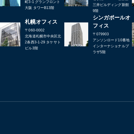
町3-1 グランフロント
三井ビルディング新館
大阪 タワーB13階
9階
シンガポールオ
札幌オフィス
フィス
〒060-0002
〒079903
北海道札幌市中央区北
アンソンロード10番地
2条西3-1-29 タケサト
インターナショナルプ
ビル3階
ラザ5階