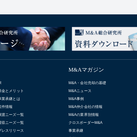
M&Aマガジン
R
M&A・会社売却の基礎
料金とメリット
M&Aニュース
事業承継とは
M&A事例
案件情報
M&A仲介会社の情報
譲渡ニーズ一覧
M&Aの業界別情報
買収ニーズ一覧
クロスボーダーM&A
プレスリリース
事業承継