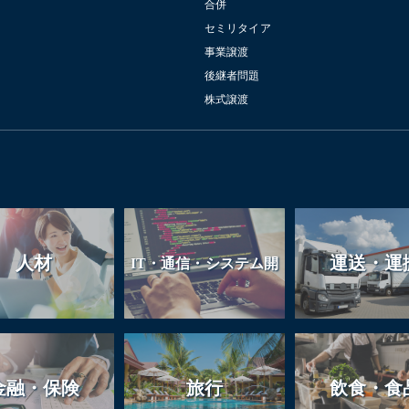
合併
セミリタイア
事業譲渡
後継者問題
株式譲渡
人材
運送・運
IT・通信・システム開
発
金融・保険
旅行
飲食・食