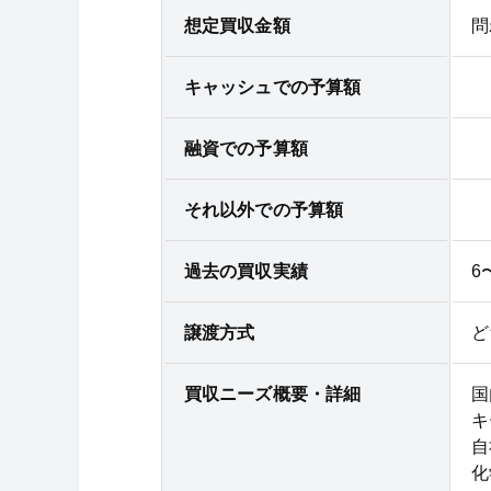
想定買収金額
問
キャッシュでの予算額
融資での予算額
それ以外での予算額
過去の買収実績
6
譲渡方式
ど
買収ニーズ概要・詳細
国
キ
自
化