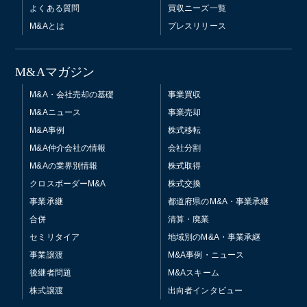
よくある質問
買収ニーズ一覧
M&Aとは
プレスリリース
M&Aマガジン
M&A・会社売却の基礎
事業買収
M&Aニュース
事業売却
M&A事例
株式移転
M&A仲介会社の情報
会社分割
M&Aの業界別情報
株式取得
クロスボーダーM&A
株式交換
事業承継
都道府県のM&A・事業承継
合併
清算・廃業
セミリタイア
地域別のM&A・事業承継
事業譲渡
M&A事例・ニュース
後継者問題
M&Aスキーム
株式譲渡
出向者インタビュー