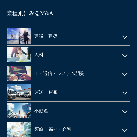
業種別にみるM&A
建設・建築
電気工事・管工事
人材
建設・土木
人材派遣
IT・通信・システム開発
空調設備工事
SES
IT
仮設足場工事・足場施工
運送・運搬
シェアードサービス
システム開発
施工管理
運送・物流
技術者派遣
不動産
ネット通販・EC
建材・住宅設備機器の卸
タクシー
マンション管理
ゲーム
医療・福祉・介護
解体工事
倉庫