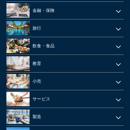
ビルメンテナンス
web広告
鉄骨工事
調剤薬局
バス
金融・保険
不動産テック
SaaS事業
内装・外装工事
介護事業
引越
リース・レンタル
リフォーム
旅行
web制作
消防設備点検・工事
施設介護・老人ホーム
保険代理店
家賃保証・賃貸管理
データセンター
ホテル・旅館
建築資材卸
訪問介護・デイサービス
飲食・食品
ファンド
不動産管理
旅行会社・旅行代理店
医療機器卸・商社
飲食店
教育
製薬
給食業・給食サービス
学習塾
小売
SMO
宅配弁当
CRO
アパレルメーカー・アパレル
食品メーカー・食品加工・食品工場
サービス
動物病院
スーパーマーケット
清酒酒造・酒蔵
警備
製造
歯科
FC(フランチャイズ加盟店)
お弁当・惣菜屋
エステサロン