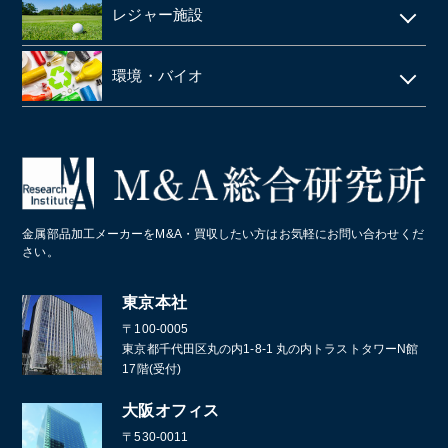
印刷
眼科クリニック
ドラッグストア
レジャー施設
給食・テイクアウト・配達飲食
ネイルサロン
塗料・塗料卸売メーカー
医薬品卸
LPガス
ラーメン屋
ゴルフ場
税理士事務所・会計事務所
環境・バイオ
段ボール
障害者施設 ・就労継続支援施設
居酒屋
クライミングジム・ボルダリングジム
美容院・美容室
産業廃棄物・環境
業務・産業用機械製造
病院・医療法人
パン屋
コールセンター
造船業・重機・プラント業界
スポーツクラブ・フィットネスクラブ
化学メーカー
金属部品加工メーカーをM&A・買収したい方はお気軽にお問い合わせくだ
葬儀
さい。
通訳・翻訳
東京本社
〒100-0005
東京都千代田区丸の内1-8-1 丸の内トラストタワーN館
17階(受付)
大阪オフィス
〒530-0011