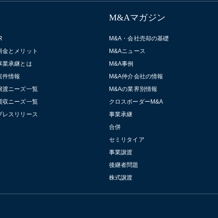
M&Aマガジン
R
M&A・会社売却の基礎
料金とメリット
M&Aニュース
事業承継とは
M&A事例
案件情報
M&A仲介会社の情報
譲渡ニーズ一覧
M&Aの業界別情報
買収ニーズ一覧
クロスボーダーM&A
プレスリリース
事業承継
合併
セミリタイア
事業譲渡
後継者問題
株式譲渡