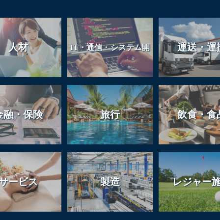
人材
運送・運
IT・通信・システム開
発
金融・保険
旅行
飲食・食
サービス
製造
レジャー