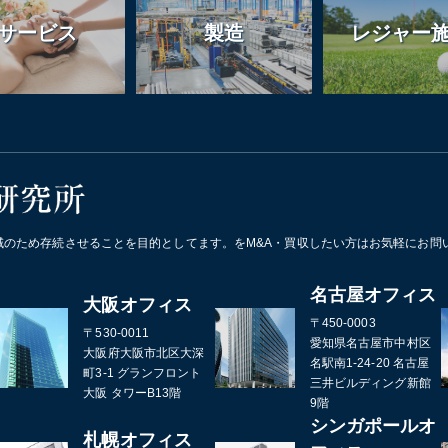
サービス
製造
レジャー
域のため存続させることを目的としてます。をM&A・買収したい方はお気軽にお問
名古屋オフィス
大阪オフィス
〒450-0003
〒530-0011
愛知県名古屋市中村区
大阪府大阪市北区大深
名駅南1-24-20 名古屋
町3-1 グランフロント
三井ビルディング新館
大阪 タワーB13階
9階
シンガポールオ
札幌オフィス