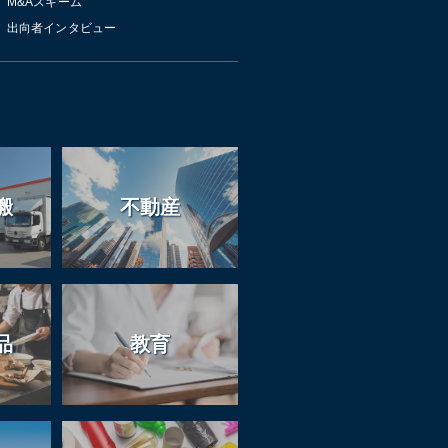
M&Aスキーム
出向者インタビュー
搬
不動産
品
教育