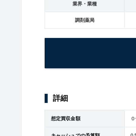
業界・業種
調剤薬局
詳細
想定買収金額
０
キャッシュでの予算額
0