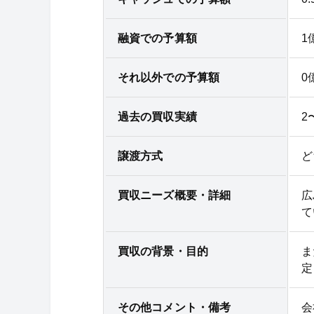
融資での予算額
1
それ以外での予算額
0
過去の買収実績
2
譲渡方式
ど
買収ニーズ概要・詳細
広
て
買収の背景・目的
ま
定
その他コメント・備考
会