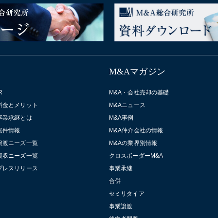
M&Aマガジン
R
M&A・会社売却の基礎
料金とメリット
M&Aニュース
事業承継とは
M&A事例
案件情報
M&A仲介会社の情報
譲渡ニーズ一覧
M&Aの業界別情報
買収ニーズ一覧
クロスボーダーM&A
プレスリリース
事業承継
合併
セミリタイア
事業譲渡