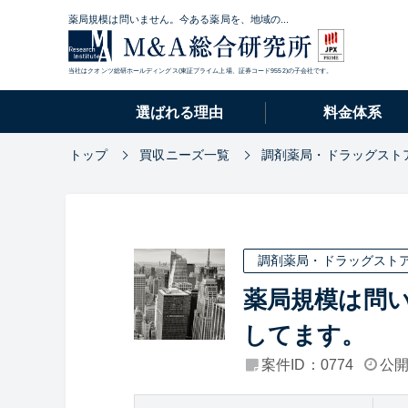
薬局規模は問いません。今ある薬局を、地域の...
当社はクオンツ総研ホールディングス(東証プライム上場、証券コード9552)の子会社です。
選ばれる理由
料金体系
トップ
買収ニーズ一覧
調剤薬局・ドラッグスト
調剤薬局・ドラッグスト
薬局規模は問
してます。
案件ID：0774
公開