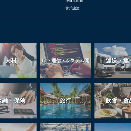
後継者問題
株式譲渡
人材
運送・運
IT・通信・システム開
発
金融・保険
旅行
飲食・食