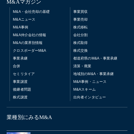
M&Aマガジン
M&A・会社売却の基礎
事業買収
M&Aニュース
事業売却
M&A事例
株式移転
M&A仲介会社の情報
会社分割
M&Aの業界別情報
株式取得
クロスボーダーM&A
株式交換
事業承継
都道府県のM&A・事業承継
合併
清算・廃業
セミリタイア
地域別のM&A・事業承継
事業譲渡
M&A事例・ニュース
後継者問題
M&Aスキーム
株式譲渡
出向者インタビュー
業種別にみるM&A