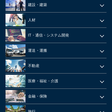
建設・建築
電気工事・管工事
人材
建設・土木
人材派遣
IT・通信・システム開発
空調設備工事
SES
IT
仮設足場工事・足場施工
運送・運搬
シェアードサービス
システム開発
施工管理
運送・物流
技術者派遣
不動産
ネット通販・EC
建材・住宅設備機器の卸
タクシー
マンション管理
ゲーム
医療・福祉・介護
解体工事
倉庫
ビルメンテナンス
web広告
鉄骨工事
調剤薬局
バス
金融・保険
不動産テック
SaaS事業
内装・外装工事
介護事業
引越
リース・レンタル
リフォーム
旅行