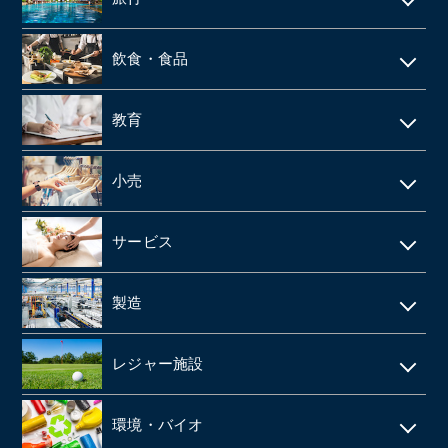
web制作
消防設備点検・工事
施設介護・老人ホーム
保険代理店
家賃保証・賃貸管理
データセンター
ホテル・旅館
建築資材卸
訪問介護・デイサービス
飲食・食品
ファンド
不動産管理
旅行会社・旅行代理店
医療機器卸・商社
飲食店
教育
製薬
給食業・給食サービス
学習塾
小売
SMO
宅配弁当
CRO
アパレルメーカー・アパレル
食品メーカー・食品加工・食品工場
サービス
動物病院
スーパーマーケット
清酒酒造・酒蔵
警備
製造
歯科
FC(フランチャイズ加盟店)
お弁当・惣菜屋
エステサロン
印刷
眼科クリニック
ドラッグストア
レジャー施設
給食・テイクアウト・配達飲食
ネイルサロン
塗料・塗料卸売メーカー
医薬品卸
LPガス
ラーメン屋
ゴルフ場
税理士事務所・会計事務所
環境・バイオ
段ボール
障害者施設 ・就労継続支援施設