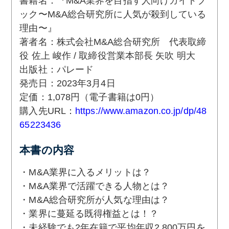
書籍名：『M&A業界を目指す人向けガイドブ
ック〜M&A総合研究所に人気が殺到している
理由〜』
著者名：株式会社M&A総合研究所 代表取締
役 佐上 峻作 / 取締役営業本部長 矢吹 明大
出版社：パレード
発売日：2023年3月4日
定価：1,078円（電子書籍は0円）
購入先URL：
https://www.amazon.co.jp/dp/48
65223436
本書の内容
・M&A業界に入るメリットは？
・M&A業界で活躍できる人物とは？
・M&A総合研究所が人気な理由は？
・業界に蔓延る既得権益とは！？
・未経験でも2年在籍で平均年収2,800万円を