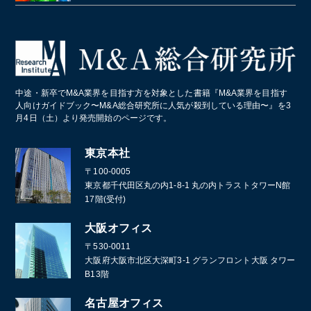
居酒屋
クライミングジム・ボルダリングジム
美容院・美容室
産業廃棄物・環境
業務・産業用機械製造
病院・医療法人
パン屋
コールセンター
造船業・重機・プラント業界
スポーツクラブ・フィットネスクラブ
化学メーカー
中途・新卒でM&A業界を目指す方を対象とした書籍『M&A業界を目指す
葬儀
人向けガイドブック〜M&A総合研究所に人気が殺到している理由〜』を3
月4日（土）より発売開始のページです。
通訳・翻訳
東京本社
〒100-0005
東京都千代田区丸の内1-8-1 丸の内トラストタワーN館
17階(受付)
大阪オフィス
〒530-0011
大阪府大阪市北区大深町3-1 グランフロント大阪 タワー
B13階
名古屋オフィス