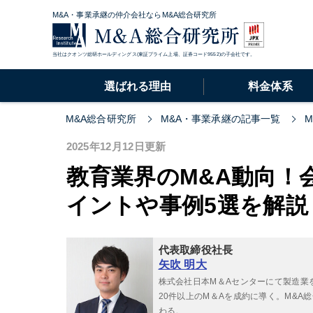
M&A・事業承継の仲介会社ならM&A総合研究所
当社はクオンツ総研ホールディングス(東証プライム上場、証券コード9552)の子会社です。
選ばれる理由
料金体系
M&A総合研究所
M&A・事業承継の記事一覧
2025年12月12日更新
教育業界のM&A動向！
イントや事例5選を解説
代表取締役社長
矢吹 明大
株式会社日本M＆Aセンターにて製造業
20件以上のM＆Aを成約に導く。M&
わる。