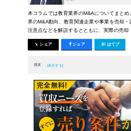
本コラムでは教育業界のM&Aについてまと
界のM&A動向、教育関連企業や事業を売却・
注意点などを解説するとともに、実際の売却
シェア
シェア
はてブ
目次
教育業界の概要と動向
教育業界のM&A動向
教育会社をM&Aで売却するメリット
教育会社のM&A・買収・売却事例5選
教育会社のM&Aにおける成功のポイント
教育業界のM&A・事業譲渡まとめ