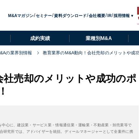
採用情報
M&Aマガジン
セミナー
資料ダウンロード
会社概要
IR
成約実績
業種別M&A
M&Aの業界別情報
教育業界のM&A動向！会社売却のメリットや成
会社売却のメリットや成功のポ
！
を中心に、建設業・サービス業・情報通信業・運輸業・不動産業・卸売業等で
A総合研究所では、アドバイザーを統括。ディールマネージャーとして全案件に携