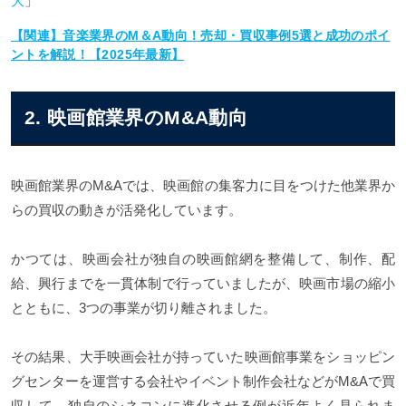
大
」
【関連】音楽業界のM＆A動向！売却・買収事例5選と成功のポイ
ントを解説！【2025年最新】
2. 映画館業界のM&A動向
映画館業界のM&Aでは、映画館の集客力に目をつけた他業界か
らの買収の動きが活発化しています。
かつては、映画会社が独自の映画館網を整備して、制作、配
給、興行までを一貫体制で行っていましたが、映画市場の縮小
とともに、3つの事業が切り離されました。
その結果、大手映画会社が持っていた映画館事業をショッピン
グセンターを運営する会社やイベント制作会社などがM&Aで買
収して、独自のシネコンに進化させる例が近年よく見られま