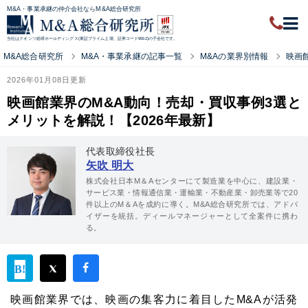
M&A・事業承継の仲介会社ならM&A総合研究所
当社はクオンツ総研ホールディングス(東証プライム上場、証券コード9552)の子会社です。
M&A総合研究所
M&A・事業承継の記事一覧
M&Aの業界別情報
映画
2026年01月08日更新
映画館業界のM&A動向！売却・買収事例3選と
メリットを解説！【2026年最新】
代表取締役社長
矢吹 明大
株式会社日本M＆Aセンターにて製造業を中心に、建設業・
サービス業・情報通信業・運輸業・不動産業・卸売業等で20
件以上のM＆Aを成約に導く。M&A総合研究所では、アドバ
イザーを統括。ディールマネージャーとして全案件に携わ
る。
映画館業界では、映画の集客力に着目したM&Aが活発