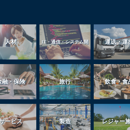
人材
運送・運
IT・通信・システム開
発
金融・保険
旅行
飲食・食
サービス
製造
レジャー