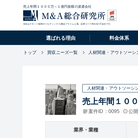
売上年間１０００万～１億円規模の派遣会社
当社はクオンツ総研ホールディングス(東証プライム上場、証券コード9552)の子会社です。
選ばれる理由
料金体系
トップ
買収ニーズ一覧
人材関連・アウトソーシ
人材関連・アウトソーシ
売上年間１０
案件ID：0095
公開
業界・業種