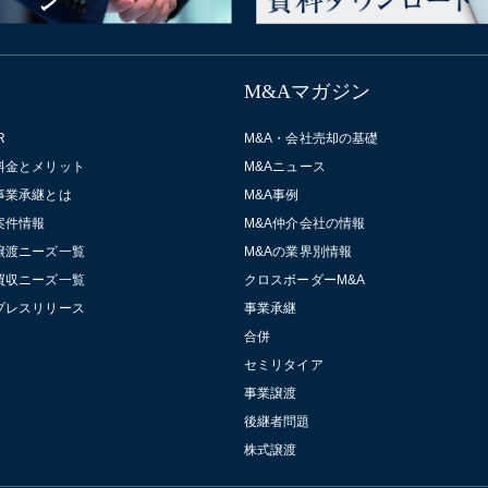
M&Aマガジン
R
M&A・会社売却の基礎
料金とメリット
M&Aニュース
事業承継とは
M&A事例
案件情報
M&A仲介会社の情報
譲渡ニーズ一覧
M&Aの業界別情報
買収ニーズ一覧
クロスボーダーM&A
プレスリリース
事業承継
合併
セミリタイア
事業譲渡
後継者問題
株式譲渡