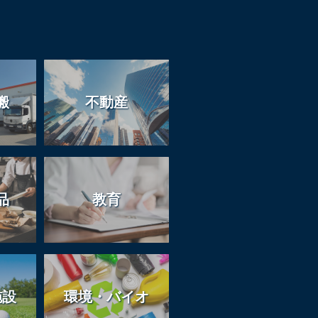
搬
不動産
品
教育
施設
環境・バイオ