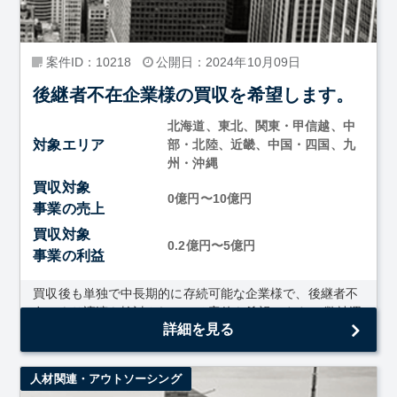
案件ID：10218
公開日：2024年10月09日
後継者不在企業様の買収を希望します。
北海道、東北、関東・甲信越、中
対象エリア
部・北陸、近畿、中国・四国、九
州・沖縄
買収対象
0億円〜10億円
事業の売上
買収対象
0.2億円〜5億円
事業の利益
買収後も単独で中長期的に存続可能な企業様で、後継者不
在により譲渡を検討されている案件を希望します。 弊社運
詳細を見る
送事業と相乗効果が得られれば更によいです。
人材関連・アウトソーシング