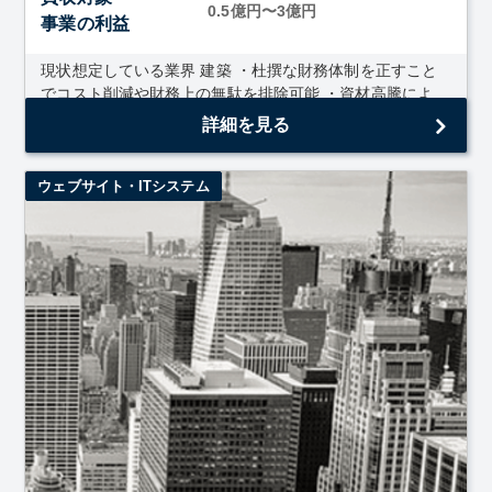
0.5億円〜3億円
事業の利益
現状想定している業界 建築 ・杜撰な財務体制を正すこと
でコスト削減や財務上の無駄を排除可能 ・資材高騰によ
り、価格交渉上優位に立てる可能性...
詳細を見る
ウェブサイト・ITシステム