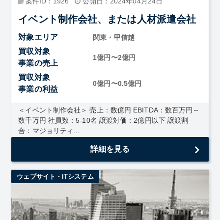
案件ID：1926
公開日：2024年04月24日
イベント制作会社、または人材派遣会社
対象エリア
関東・甲信越
買収対象
1億円〜2億円
事業の売上
買収対象
0億円〜0.5億円
事業の利益
＜イベント制作会社＞ 売上：数億円 EBITDA：数百万円～
数千万円 社員数：5-10名 譲渡対価：2億円以下 譲渡割
合：マジョリティ...
詳細を見る
ウェブサイト・ITシステム