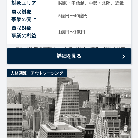
対象エリア
関東・甲信越、中部・北陸、近畿
買収対象
5億円〜40億円
事業の売上
買収対象
1億円〜3億円
事業の利益
■ 買収目的 自治体向けサービス（教育・防災・住民生活支
援・地域DXなど）の基盤獲得・拡大・全国展開に向けた、
詳細を見る
事業シナジーのある企業の獲得。 ...
人材関連・アウトソーシング