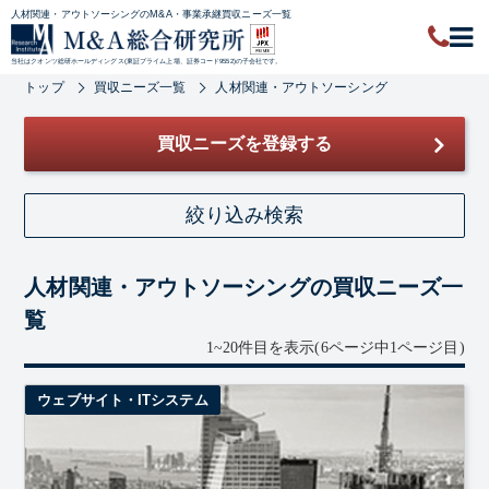
人材関連・アウトソーシングのM&A・事業承継買収ニーズ一覧
当社はクオンツ総研ホールディングス(東証プライム上場、証券コード9552)の子会社です。
トップ
買収ニーズ一覧
人材関連・アウトソーシング
買収ニーズを登録する
絞り込み検索
キーワード
人材関連・アウトソーシングの買収ニーズ一
覧
1~20件目を表示
(6ページ中1ページ目)
地域
ウェブサイト・ITシステム
業種