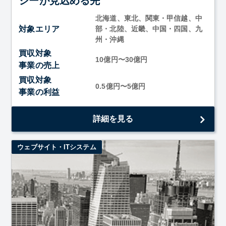
ジーが見込める先
北海道、東北、関東・甲信越、中
対象エリア
部・北陸、近畿、中国・四国、九
州・沖縄
買収対象
10億円〜30億円
事業の売上
買収対象
0.5億円〜5億円
事業の利益
AI/DX領域でシナジーが見込める先を幅広く探しておりま
詳細を見る
す。
ウェブサイト・ITシステム