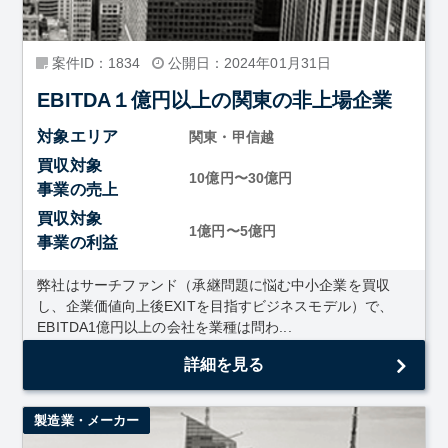
案件ID：1834
公開日：2024年01月31日
EBITDA１億円以上の関東の非上場企業
対象エリア
関東・甲信越
買収対象
10億円〜30億円
事業の売上
買収対象
1億円〜5億円
事業の利益
弊社はサーチファンド（承継問題に悩む中小企業を買収
し、企業価値向上後EXITを目指すビジネスモデル）で、
EBITDA1億円以上の会社を業種は問わ...
詳細を見る
製造業・メーカー