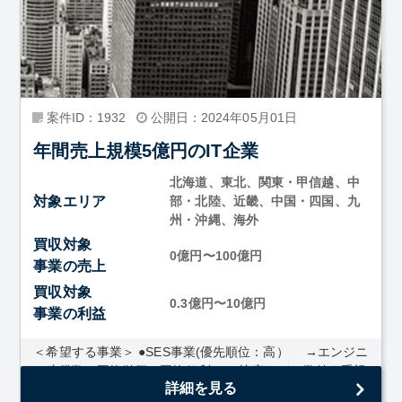
案件ID：1932
公開日：2024年05月01日
年間売上規模5億円のIT企業
北海道、東北、関東・甲信越、中
対象エリア
部・北陸、近畿、中国・四国、九
州・沖縄、海外
買収対象
0億円〜100億円
事業の売上
買収対象
0.3億円〜10億円
事業の利益
＜希望する事業＞ ●SES事業(優先順位：高） →エンジニ
ア稼働数、平均単価、平均粗利、BP比率などの数値を重視
詳細を見る
●高スキルフリーランス...