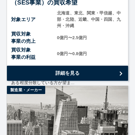
（SES事業）の買収希望
北海道、東北、関東・甲信越、中
対象エリア
部・北陸、近畿、中国・四国、九
州・沖縄
買収対象
0億円〜2.5億円
事業の売上
買収対象
0億円〜0.8億円
事業の利益
・SES事業を展開している ・ITエンジニアを自社雇用して
詳細を見る
いる。（２０名以上だと嬉しいです。） ・クライアントは
ある程度分散している方が望ま...
製造業・メーカー