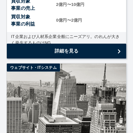
買収対象
2億円〜10億円
事業の売上
買収対象
0億円〜2億円
事業の利益
IT企業および人材系企業全般にニーズアリ。のれんが大き
く発生するものはNG
詳細を見る
ウェブサイト・ITシステム