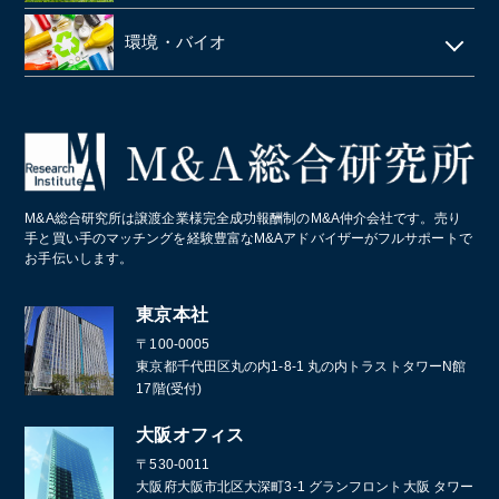
塗料・塗料卸売メーカー
医薬品卸
LPガス
ラーメン屋
ゴルフ場
税理士事務所・会計事務所
環境・バイオ
段ボール
障害者施設 ・就労継続支援施設
居酒屋
クライミングジム・ボルダリングジム
美容院・美容室
産業廃棄物・環境
業務・産業用機械製造
病院・医療法人
パン屋
コールセンター
造船業・重機・プラント業界
スポーツクラブ・フィットネスクラブ
化学メーカー
M&A総合研究所は譲渡企業様完全成功報酬制のM&A仲介会社です。売り
葬儀
手と買い手のマッチングを経験豊富なM&Aアドバイザーがフルサポートで
お手伝いします。
通訳・翻訳
東京本社
〒100-0005
東京都千代田区丸の内1-8-1 丸の内トラストタワーN館
17階(受付)
大阪オフィス
〒530-0011
大阪府大阪市北区大深町3-1 グランフロント大阪 タワー