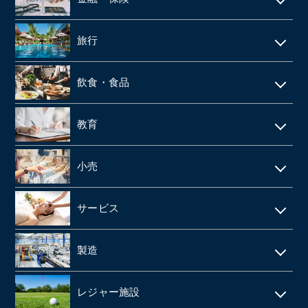
不動産テック
SaaS事業
内装・外装工事
介護事業
引越
リース・レンタル
リフォーム
旅行
web制作
消防設備点検・工事
施設介護・老人ホーム
保険代理店
家賃保証・賃貸管理
データセンター
ホテル・旅館
建築資材卸
訪問介護・デイサービス
飲食・食品
ファンド
不動産管理
旅行会社・旅行代理店
医療機器卸・商社
飲食店
教育
製薬
給食業・給食サービス
学習塾
小売
SMO
宅配弁当
CRO
アパレルメーカー・アパレル
食品メーカー・食品加工・食品工場
サービス
動物病院
スーパーマーケット
清酒酒造・酒蔵
警備
製造
歯科
FC(フランチャイズ加盟店)
お弁当・惣菜屋
エステサロン
印刷
眼科クリニック
ドラッグストア
レジャー施設
給食・テイクアウト・配達飲食
ネイルサロン