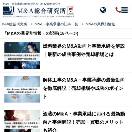
M&A・事業承継の仲介会社ならM&A総合研究所
当社はクオンツ総研ホールディングス(東証プライム上場、証券コード9552)の子会社です。
M&A総合研究所
M&A・事業承継の記事一覧
M&Aの業界別情報
「M&Aの業界別情報」の記事(18ページ)
燃料業界のM&A動向と事業承継を解説
｜最新の成功事例や売却相場とは
解体工事のM&A・事業承継の最新動向
を徹底解説！売却相場や成功のポイン
ト
酒蔵のM&A・事業承継における最新動
向と事例解説！売却・買収のメリット
も紹介