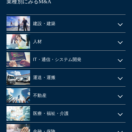
業種別にみるM&A
建設・建築
電気工事・管工事
人材
建設・土木
人材派遣
IT・通信・システム開発
空調設備工事
SES
IT
仮設足場工事・足場施工
運送・運搬
シェアードサービス
システム開発
施工管理
運送・物流
技術者派遣
不動産
ネット通販・EC
建材・住宅設備機器の卸
タクシー
マンション管理
ゲーム
医療・福祉・介護
解体工事
倉庫
ビルメンテナンス
web広告
鉄骨工事
調剤薬局
バス
金融・保険