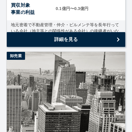
買収対象
0.1億円〜0.3億円
事業の利益
地元密着で不動産管理・仲介・ビルメンテ等を長年行って
いる会社（地主等との関係性がある会社）の後継者がいな
いような法人。
詳細を見る
卸売業