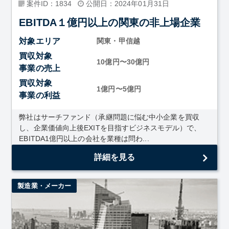
案件ID：1834
公開日：2024年01月31日
EBITDA１億円以上の関東の非上場企業
対象エリア
関東・甲信越
買収対象
10億円〜30億円
事業の売上
買収対象
1億円〜5億円
事業の利益
弊社はサーチファンド（承継問題に悩む中小企業を買収
し、企業価値向上後EXITを目指すビジネスモデル）で、
EBITDA1億円以上の会社を業種は問わ...
詳細を見る
製造業・メーカー