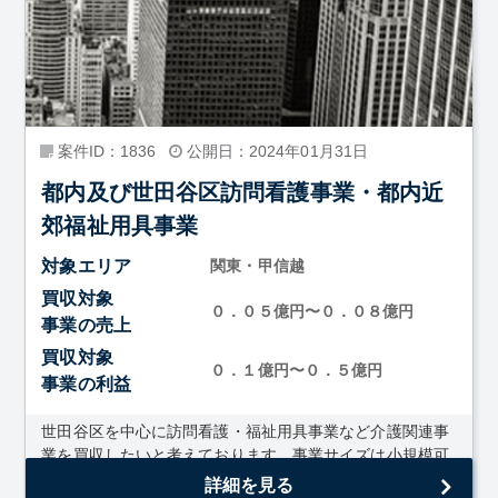
案件ID：1836
公開日：2024年01月31日
都内及び世田谷区訪問看護事業・都内近
郊福祉用具事業
対象エリア
関東・甲信越
買収対象
０．０５億円〜０．０８億円
事業の売上
買収対象
０．１億円〜０．５億円
事業の利益
世田谷区を中心に訪問看護・福祉用具事業など介護関連事
業を買収したいと考えております。事業サイズは小規模可
詳細を見る