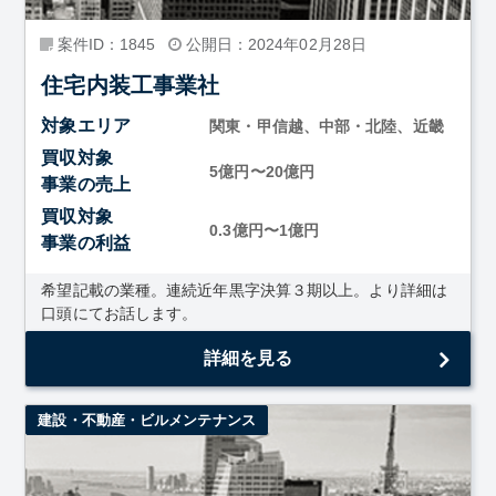
案件ID：1845
公開日：2024年02月28日
住宅内装工事業社
対象エリア
関東・甲信越、中部・北陸、近畿
買収対象
5億円〜20億円
事業の売上
買収対象
0.3億円〜1億円
事業の利益
希望記載の業種。連続近年黒字決算３期以上。より詳細は
口頭にてお話します。
詳細を見る
建設・不動産・ビルメンテナンス