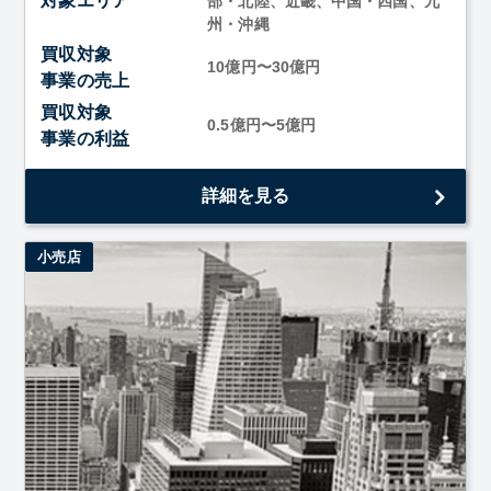
対象エリア
部・北陸、近畿、中国・四国、九
州・沖縄
買収対象
10億円〜30億円
事業の売上
買収対象
0.5億円〜5億円
事業の利益
AI/DX領域でシナジーが見込める先を幅広く探しておりま
詳細を見る
す。
小売店