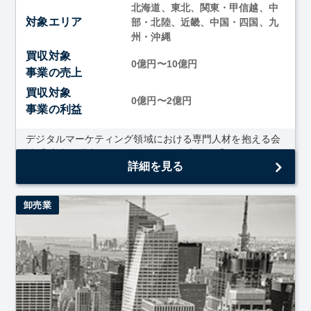
北海道、東北、関東・甲信越、中
対象エリア
部・北陸、近畿、中国・四国、九
州・沖縄
買収対象
0億円〜10億円
事業の売上
買収対象
0億円〜2億円
事業の利益
デジタルマーケティング領域における専門人材を抱える会
社 ①広告代理店（マーケティング最適化） ②デジタルソ
詳細を見る
リューション（Webサイト・アプリ...
卸売業