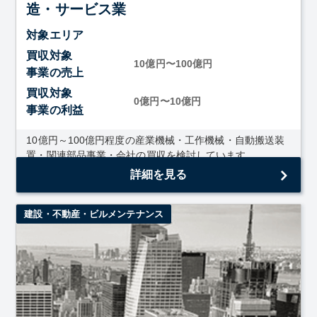
造・サービス業
対象エリア
買収対象
10億円〜100億円
事業の売上
買収対象
0億円〜10億円
事業の利益
10億円～100億円程度の産業機械・工作機械・自動搬送装
置・関連部品事業・会社の買収を検討しています。
詳細を見る
建設・不動産・ビルメンテナンス