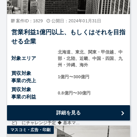
案件ID：1829
公開日：2024年01月31日
営業利益1億円以上、もしくはそれを目指
せる企業
北海道、東北、関東・甲信越、中
対象エリア
部・北陸、近畿、中国・四国、九
州・沖縄、海外
買収対象
1億円〜300億円
事業の売上
買収対象
0.8億円〜30億円
事業の利益
◆業種・地域は基本的に問わず 直近では医療法人・食品
詳細を見る
関係卸を買収 教育関連・イノベーションな産業(ITな
ど) にチャレンジ予定 ◆ 基本マ...
マスコミ・広告・印刷