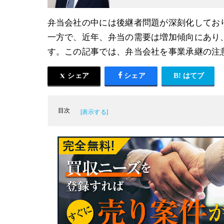
弁当会社の中には後継者問題が深刻化してお
一方で、近年、弁当の需要は増加傾向にあり
す。この記事では、弁当会社を事業承継の注
シェア
シェア
はてブ
目次
弁当業界の概要と動向
弁当会社の3つの事業承継方法
弁当会社の事業承継の相談先
弁当会社の事業承継の注意点
弁当会社の事業承継事例3選
弁当会社の事業承継まとめ