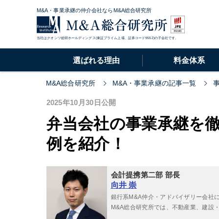
M&A・事業承継の仲介会社ならM&A総合研究所
当社はクオンツ総研ホールディングス(東証プライム上場、証券コード9552)の子会社です。
選ばれる理由
料金体系
M&A総合研究所
M&A・事業承継の記事一覧
2025年10月30日公開
弁当会社の事業承継を
例を紹介！
会計提携第二部 部長
向井 崇
銀行系M&A仲介・アドバイザリー会社
M&A総合研究所では、不動産業、建設