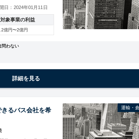
開日：2024年01月11日
収対象事業の利益
0.2億円〜2億円
アは問わない
詳細を見る
運輸・
できるバス会社を希
畿