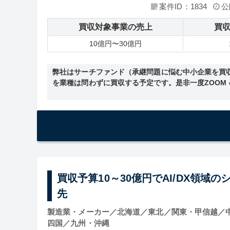
案件ID：1834
公
買収対象事業の売上
買
10億円〜30億円
弊社はサーチファンド（承継問題に悩む中小企業を買収し
を業種は問わずに買収する予定です。是非一度ZOOM
買収予算10～30億円でAI/DX領域
先
製造業・メーカー／北海道／東北／関東・甲信越／
四国／九州・沖縄