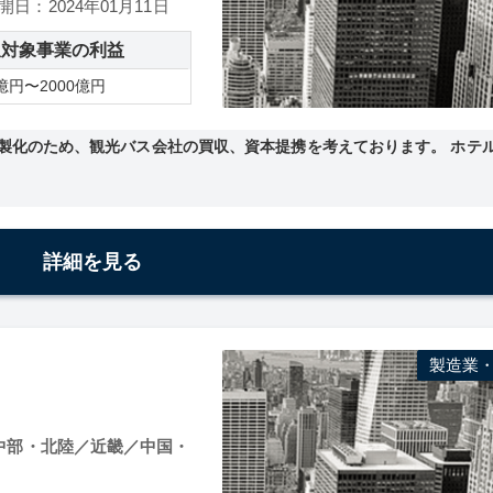
開日：2024年01月11日
収対象事業の利益
億円〜2000億円
製化のため、観光バス会社の買収、資本提携を考えております。 ホテ
詳細を見る
製造業
中部・北陸／近畿／中国・