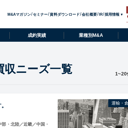
採用情報
M&Aマガジン
セミナー
資料ダウンロード
会社概要
IR
成約実績
業種別M&A
買収ニーズ一覧
1~2
運輸・
す。
中部・北陸／近畿／中国・