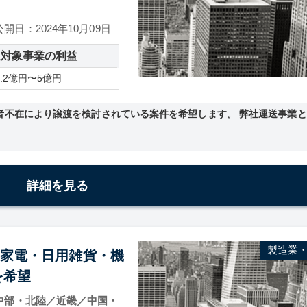
公開日：2024年10月09日
収対象事業の利益
0.2億円〜5億円
者不在により譲渡を検討されている案件を希望します。 弊社運送事業
詳細を見る
製造業
容家電・日用雑貨・機
を希望
中部・北陸／近畿／中国・