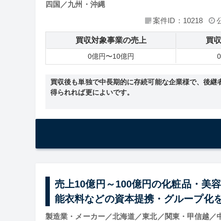
四国／九州・沖縄
案件ID：10218
買収対象事業の売上
買
0億円〜10億円
買収後も単独で中長期的に存続可能な企業様で、後継
得られれば更によいです。
売上10億円～100億円の化粧品・美
能衣料などの資本提携・グループ化
製造業・メーカー／北海道／東北／関東・甲信越／