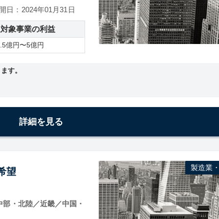
開日：2024年01月31日
収対象事業の利益
0.5億円〜5億円
ります。
詳細を見る
製造業
収希望
中部・北陸／近畿／中国・