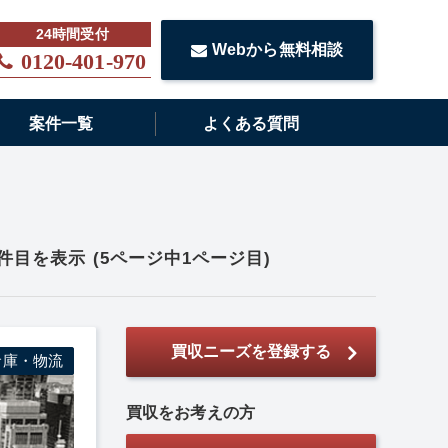
Webから無料相談
0120-401-970
案件一覧
よくある質問
0件目を表示
(5ページ中1ページ目)
買収ニーズを登録する
倉庫・物流
買収をお考えの方