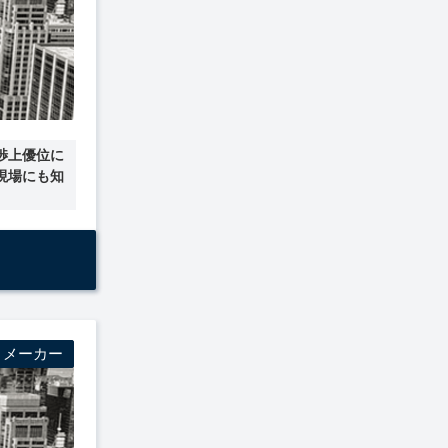
渉上優位に
現場にも知
・メーカー