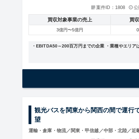
案件ID：1808
公
買収対象事業の売上
買
3億円〜5億円
・EBITDA50～200百万円までの企業 ・業種やエリ
観光バスを関東から関西の間で運行
望
運輸・倉庫・物流／関東・甲信越／中部・北陸／近