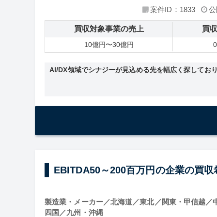
案件ID：1833
公
買収対象事業の売上
買
10億円〜30億円
AI/DX領域でシナジーが見込める先を幅広く探してお
EBITDA50～200百万円の企業の買
製造業・メーカー／北海道／東北／関東・甲信越／
四国／九州・沖縄