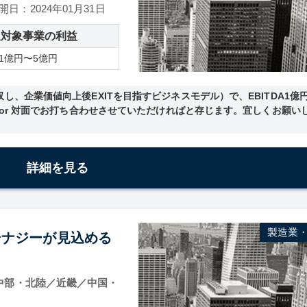
開日：2024年01月31日
収対象事業の利益
1億円〜5億円
、企業価値向上後EXITを目指すビジネスモデル）で、EBITDA1億
 or 対面でお打ち合わせさせていただければと存じます。宜しくお願い
詳細を見る
製造業
のシナジーが見込める
中部・北陸／近畿／中国・