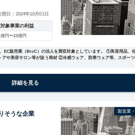
公開日：2024年10月01日
収対象事業の利益
1億円〜10億円
、EC販売業（BtoC）の法人を買収対象としています。 ①美容用品、
トアや美容サロン等が扱う商材 ②冷感ウェア、防寒ウェア等、スポー
詳細を見る
製造業
ありそうな企業