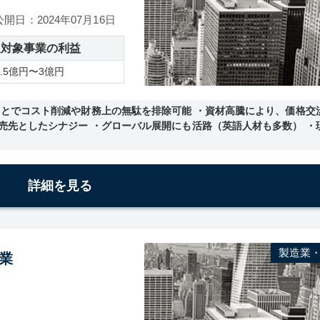
公開日：2024年07月16日
収対象事業の利益
0.5億円〜3億円
ことでコスト削減や財務上の無駄を排除可能 ・資材高騰により、価格交
売先としたシナジー ・グローバル展開にも活路（英語人材も多数） ・
詳細を見る
製造業
企業