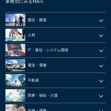
業種別にみるM&A
建設・建築
電気工事・管工事
人材
建設・土木
人材派遣
IT・通信・システム開発
空調設備工事
SES
IT
仮設足場工事・足場施工
運送・運搬
シェアードサービス
システム開発
施工管理
運送・物流
技術者派遣
不動産
ネット通販・EC
建材・住宅設備機器の卸
タクシー
マンション管理
ゲーム
医療・福祉・介護
解体工事
倉庫
ビルメンテナンス
web広告
鉄骨工事
調剤薬局
バス
金融・保険