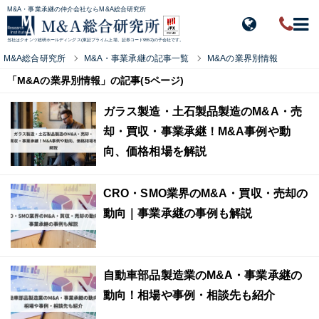
M&A・事業承継の仲介会社ならM&A総合研究所
当社はクオンツ総研ホールディングス(東証プライム上場、証券コード9552)の子会社です。
M&A総合研究所
M&A・事業承継の記事一覧
M&Aの業界別情報
「M&Aの業界別情報」の記事(5ページ)
ガラス製造・土石製品製造のM&A・売
却・買収・事業承継！M&A事例や動
向、価格相場を解説
CRO・SMO業界のM&A・買収・売却の
動向｜事業承継の事例も解説
自動車部品製造業のM&A・事業承継の
動向！相場や事例・相談先も紹介