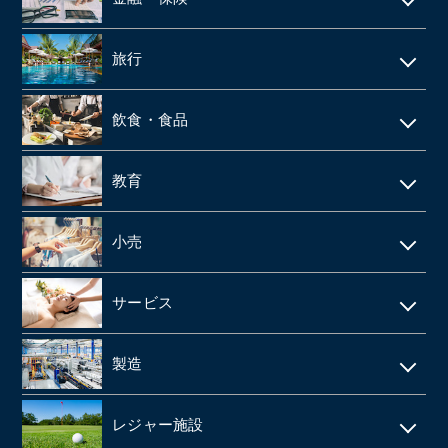
不動産テック
SaaS事業
内装・外装工事
介護事業
引越
リース・レンタル
リフォーム
旅行
web制作
消防設備点検・工事
施設介護・老人ホーム
保険代理店
家賃保証・賃貸管理
データセンター
ホテル・旅館
建築資材卸
訪問介護・デイサービス
飲食・食品
ファンド
不動産管理
旅行会社・旅行代理店
医療機器卸・商社
飲食店
教育
製薬
給食業・給食サービス
学習塾
小売
SMO
宅配弁当
CRO
アパレルメーカー・アパレル
食品メーカー・食品加工・食品工場
サービス
動物病院
スーパーマーケット
清酒酒造・酒蔵
警備
製造
歯科
FC(フランチャイズ加盟店)
お弁当・惣菜屋
エステサロン
印刷
眼科クリニック
ドラッグストア
レジャー施設
給食・テイクアウト・配達飲食
ネイルサロン