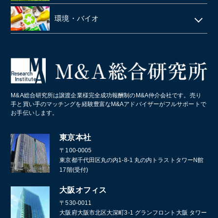
塗料・塗料卸売メーカー
医薬品卸
LPガス
ラーメン屋
ゴルフ場
税理士事務所・会計事務所
環境・バイオ
段ボール
障害者施設 ・就労継続支援施設
居酒屋
クライミングジム・ボルダリングジム
美容院・美容室
産業廃棄物・環境
業務・産業用機械製造
病院・医療法人
パン屋
コールセンター
造船業・重機・プラント業界
スポーツクラブ・フィットネスクラブ
化学メーカー
M&A総合研究所は譲渡企業様完全成功報酬制のM&A仲介会社です。売り
葬儀
手と買い手のマッチングを経験豊富なM&Aアドバイザーがフルサポートで
お手伝いします。
通訳・翻訳
東京本社
〒100-0005
東京都千代田区丸の内1-8-1 丸の内トラストタワーN館
17階(受付)
大阪オフィス
〒530-0011
大阪府大阪市北区大深町3-1 グランフロント大阪 タワー