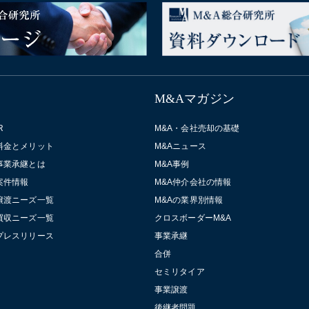
M&Aマガジン
R
M&A・会社売却の基礎
料金とメリット
M&Aニュース
事業承継とは
M&A事例
案件情報
M&A仲介会社の情報
譲渡ニーズ一覧
M&Aの業界別情報
買収ニーズ一覧
クロスボーダーM&A
プレスリリース
事業承継
合併
セミリタイア
事業譲渡
後継者問題