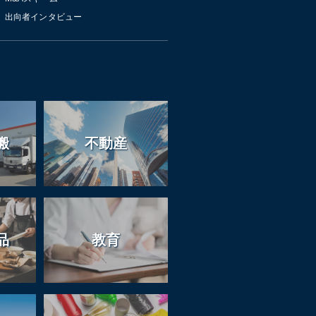
出向者インタビュー
搬
不動産
品
教育