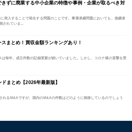
継できずに廃業する中小企業の特徴や事例・企業が取るべき対
社会に突入することで発生する問題のことです。事業承継問題においても、後継者
されていま...
ュースまとめ！買収金額ランキングあり！
M&Aは毎年、成立件数の記録更新が続いていました。しかし、コロナ禍の直撃を受
ドまとめ【2026年最新版】
されるM&Aですが、国内のM&Aの件数はどのように推移しているのでしょう