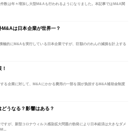
立件数は年々増加し大型M&Aも行われるようになりました。本記事ではM&A関
外M&Aは日本企業が世界一？
積極的にM&Aを実行している日本企業ですが、巨額ののれんの減損を計上する
策！
討する企業に対して、M&Aにかかる費用の一部を国が負担するM&A補助金制度
はどうなる？影響はある？
場ですが、新型コロナウィルス感染拡大問題の勃発により日本経済は大きなダメ
...