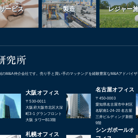
サービス
製造
レジャー
制のM&A仲介会社です。売り手と買い手のマッチングを経験豊富なM&Aアドバイ
名古屋オフィス
大阪オフィス
〒450-0003
〒530-0011
愛知県名古屋市中村区
大阪府大阪市北区大深
名駅南1-24-20 名古屋
町3-1 グランフロント
三井ビルディング新館
大阪 タワーB13階
9階
シンガポールオ
札幌オフィス