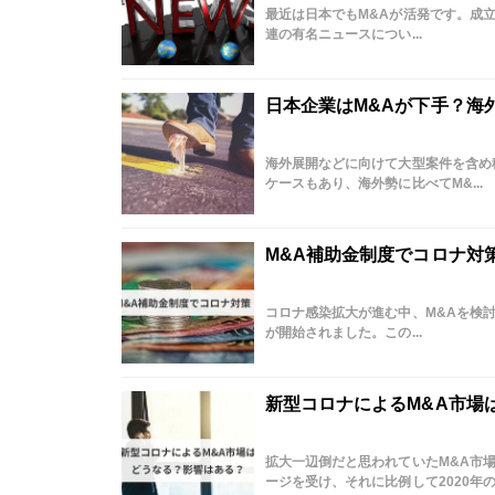
最近は日本でもM&Aが活発です。成
連の有名ニュースについ...
日本企業はM&Aが下手？海
海外展開などに向けて大型案件を含め
ケースもあり、海外勢に比べてM&...
M&A補助金制度でコロナ対
コロナ感染拡大が進む中、M&Aを検
が開始されました。この...
新型コロナによるM&A市場
拡大一辺倒だと思われていたM&A市
ージを受け、それに比例して2020年のM