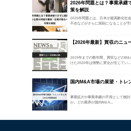
2026年問題とは？事業承
策を解説
2025年問題とは、日本が超高齢化
不在などがさらに深刻になることが予測
【2026年最新】買収のニ
2019年までの数年間、買収などの
けた2020年は情勢に変化が生じてい...
国内M&A市場の展望・トレン
事業拡大や事業承継の手段として検討
か。どの業界が国内M&A...