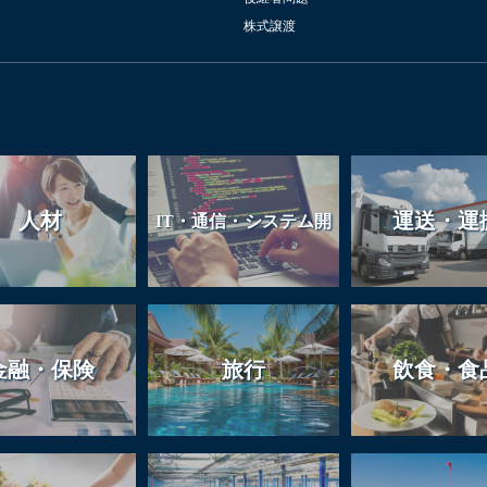
株式譲渡
人材
運送・運
IT・通信・システム開
発
金融・保険
旅行
飲食・食