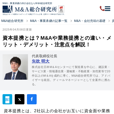
M&A・事業承継の仲介会社ならM&A総合研究所
当社はクオンツ総研ホールディングス(東証プライム上場、証券コード9552)の子会社です。
M&A総合研究所
M&A・事業承継の記事一覧
M&A・会社売却の基礎
2025年04月08日更新
資本提携とは？M&Aや業務提携との違い・メ
リット・デメリット・注意点を解説！
代表取締役社長
矢吹 明大
株式会社日本M＆Aセンターにて製造業を中心に、建設業・
サービス業・情報通信業・運輸業・不動産業・卸売業等で20
件以上のM＆Aを成約に導く。M&A総合研究所では、アドバ
イザーを統括。ディールマネージャーとして全案件に携わ
る。
資本提携とは、2社以上の会社がお互いに資金面や業務