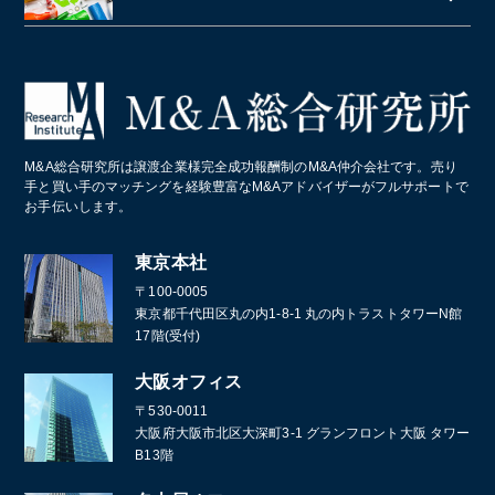
段ボール
障害者施設 ・就労継続支援施設
居酒屋
クライミングジム・ボルダリングジム
美容院・美容室
産業廃棄物・環境
業務・産業用機械製造
病院・医療法人
パン屋
コールセンター
造船業・重機・プラント業界
スポーツクラブ・フィットネスクラブ
化学メーカー
M&A総合研究所は譲渡企業様完全成功報酬制のM&A仲介会社です。売り
葬儀
手と買い手のマッチングを経験豊富なM&Aアドバイザーがフルサポートで
お手伝いします。
通訳・翻訳
東京本社
〒100-0005
東京都千代田区丸の内1-8-1 丸の内トラストタワーN館
17階(受付)
大阪オフィス
〒530-0011
大阪府大阪市北区大深町3-1 グランフロント大阪 タワー
B13階