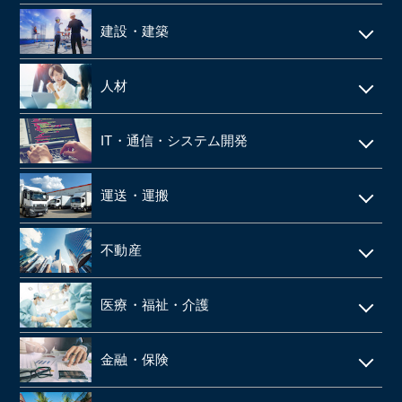
建設・建築
電気工事・管工事
人材
建設・土木
人材派遣
IT・通信・システム開発
空調設備工事
SES
IT
仮設足場工事・足場施工
運送・運搬
シェアードサービス
システム開発
施工管理
運送・物流
技術者派遣
不動産
ネット通販・EC
建材・住宅設備機器の卸
タクシー
マンション管理
ゲーム
医療・福祉・介護
解体工事
倉庫
ビルメンテナンス
web広告
鉄骨工事
調剤薬局
バス
金融・保険
不動産テック
SaaS事業
内装・外装工事
介護事業
引越