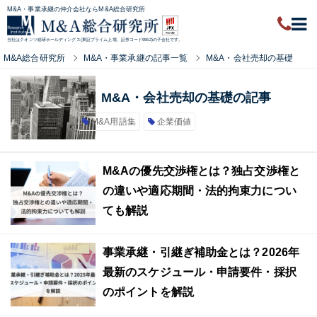
M&A・事業承継の仲介会社ならM&A総合研究所
当社はクオンツ総研ホールディングス(東証プライム上場、証券コード9552)の子会社です。
M&A総合研究所
M&A・事業承継の記事一覧
M&A・会社売却の基礎
M&A・会社売却の基礎の記事
M&A用語集
企業価値
M&Aの優先交渉権とは？独占交渉権と
の違いや適応期間・法的拘束力につい
ても解説
事業承継・引継ぎ補助金とは？2026年
最新のスケジュール・申請要件・採択
のポイントを解説