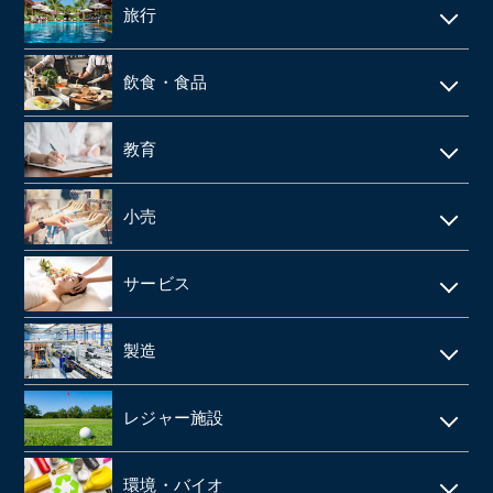
リース・レンタル
リフォーム
旅行
web制作
消防設備点検・工事
施設介護・老人ホーム
保険代理店
家賃保証・賃貸管理
データセンター
ホテル・旅館
建築資材卸
訪問介護・デイサービス
飲食・食品
ファンド
不動産管理
旅行会社・旅行代理店
医療機器卸・商社
飲食店
教育
製薬
給食業・給食サービス
学習塾
小売
SMO
宅配弁当
CRO
アパレルメーカー・アパレル
食品メーカー・食品加工・食品工場
サービス
動物病院
スーパーマーケット
清酒酒造・酒蔵
警備
製造
歯科
FC(フランチャイズ加盟店)
お弁当・惣菜屋
エステサロン
印刷
眼科クリニック
ドラッグストア
レジャー施設
給食・テイクアウト・配達飲食
ネイルサロン
塗料・塗料卸売メーカー
医薬品卸
LPガス
ラーメン屋
ゴルフ場
税理士事務所・会計事務所
環境・バイオ