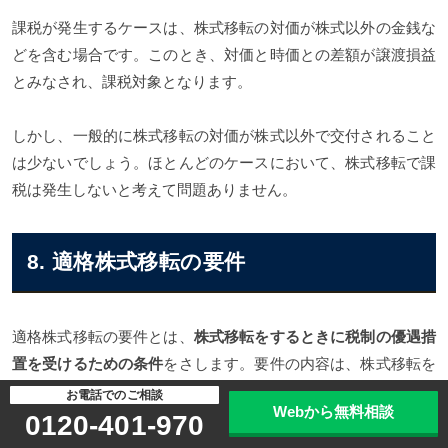
課税が発生するケースは、株式移転の対価が株式以外の金銭な
どを含む場合です。このとき、対価と時価との差額が譲渡損益
とみなされ、課税対象となります。
しかし、一般的に株式移転の対価が株式以外で交付されること
は少ないでしょう。ほとんどのケースにおいて、株式移転で課
税は発生しないと考えて問題ありません。
8. 適格株式移転の要件
適格株式移転の要件とは、
株式移転をするときに税制の優遇措
置を受けるための条件
をさします。要件の内容は、株式移転を
行う当事者同士の会社関係によって異なるので、注意しなけれ
お電話でのご相談
Webから無料相談
ばなりません。
0120-401-970