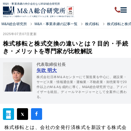
M&A・事業承継の仲介会社ならM&A総合研究所
当社はクオンツ総研ホールディングス(東証プライム上場、証券コード9552)の子会社です。
M&A総合研究所
M&A・事業承継の記事一覧
株式移転
株式移転と株
2025年07月07日更新
株式移転と株式交換の違いとは？目的・手続
き・メリットを専門家が比較解説
代表取締役社長
矢吹 明大
株式会社日本M＆Aセンターにて製造業を中心に、建設業・
サービス業・情報通信業・運輸業・不動産業・卸売業等で20
件以上のM＆Aを成約に導く。M&A総合研究所では、アドバ
イザーを統括。ディールマネージャーとして全案件に携わ
る。
株式移転とは、会社の全発行済株式を新設する株式会