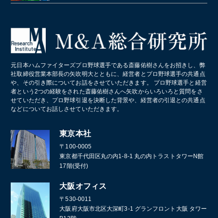
居酒屋
クライミングジム・ボルダリングジム
美容院・美容室
産業廃棄物・環境
業務・産業用機械製造
病院・医療法人
パン屋
コールセンター
造船業・重機・プラント業界
スポーツクラブ・フィットネスクラブ
化学メーカー
元日本ハムファイターズプロ野球選手である斎藤佑樹さんをお招きし、弊
葬儀
社取締役営業本部長の矢吹明大とともに、経営者とプロ野球選手の共通点
や、その引き際についてお話をさせていただきます。 プロ野球選手と経営
通訳・翻訳
者という2つの経験をされた斎藤佑樹さんへ矢吹からいろいろと質問をさ
せていただき、プロ野球引退を決断した背景や、経営者の引退との共通点
などについてお話しさせていただきます。
東京本社
〒100-0005
東京都千代田区丸の内1-8-1 丸の内トラストタワーN館
17階(受付)
大阪オフィス
〒530-0011
大阪府大阪市北区大深町3-1 グランフロント大阪 タワー