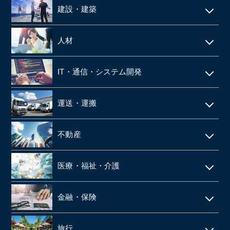
建設・建築
電気工事・管工事
人材
建設・土木
人材派遣
IT・通信・システム開発
空調設備工事
SES
IT
仮設足場工事・足場施工
運送・運搬
シェアードサービス
システム開発
施工管理
運送・物流
技術者派遣
不動産
ネット通販・EC
建材・住宅設備機器の卸
タクシー
マンション管理
ゲーム
医療・福祉・介護
解体工事
倉庫
ビルメンテナンス
web広告
鉄骨工事
調剤薬局
バス
金融・保険
不動産テック
SaaS事業
内装・外装工事
介護事業
引越
リース・レンタル
リフォーム
旅行