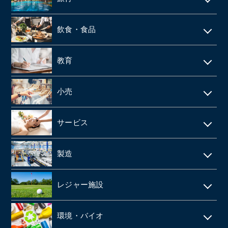
web制作
消防設備点検・工事
施設介護・老人ホーム
保険代理店
家賃保証・賃貸管理
データセンター
ホテル・旅館
建築資材卸
訪問介護・デイサービス
飲食・食品
ファンド
不動産管理
旅行会社・旅行代理店
医療機器卸・商社
飲食店
教育
製薬
給食業・給食サービス
学習塾
小売
SMO
宅配弁当
CRO
アパレルメーカー・アパレル
食品メーカー・食品加工・食品工場
サービス
動物病院
スーパーマーケット
清酒酒造・酒蔵
警備
製造
歯科
FC(フランチャイズ加盟店)
お弁当・惣菜屋
エステサロン
印刷
眼科クリニック
ドラッグストア
レジャー施設
給食・テイクアウト・配達飲食
ネイルサロン
塗料・塗料卸売メーカー
医薬品卸
LPガス
ラーメン屋
ゴルフ場
税理士事務所・会計事務所
環境・バイオ
段ボール
障害者施設 ・就労継続支援施設