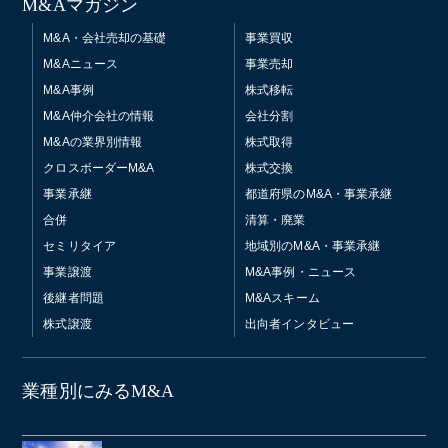
M&Aマガジン
M&A・会社売却の基礎
事業買収
M&Aニュース
事業売却
M&A事例
株式移転
M&A仲介会社の情報
会社分割
M&Aの業界別情報
株式取得
クロスボーダーM&A
株式交換
事業承継
都道府県のM&A・事業承継
合併
清算・廃業
セミリタイア
地域別のM&A・事業承継
事業譲渡
M&A事例・ニュース
後継者問題
M&Aスキーム
株式譲渡
出向者インタビュー
業種別にみるM&A