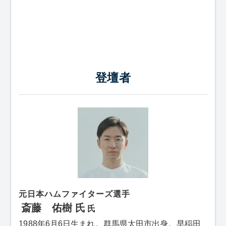
登壇者
元日本ハムファイターズ選手
斎藤 佑樹 氏
氏
1988年6月6日生まれ。群馬県太田市出身。早稲田