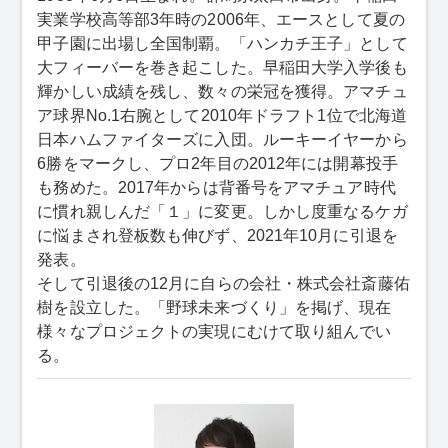
実業学校高等部3年時の2006年、エースとして夏の
甲子園に出場し全国制覇。「ハンカチ王子」として
大フィーバーを巻き起こした。早稲田大学入学後も
輝かしい成績を残し、数々の栄冠を獲得。アマチュ
ア球界No.1右腕として2010年ドラフト1位で北海道
日本ハムファイターズに入団。ルーキーイヤーから
6勝をマークし、プロ2年目の2012年には開幕投手
も務めた。2017年からは背番号をアマチュア時代
に慣れ親しんだ「１」に変更。しかし度重なるケガ
に悩まされ登板数も伸びず、2021年10月に引退を
発表。
そして引退後の12月に自らの会社・株式会社斎藤佑
樹を設立した。「野球未来づくり」を掲げ、現在
様々なプロジェクトの実現にむけて取り組んでい
る。