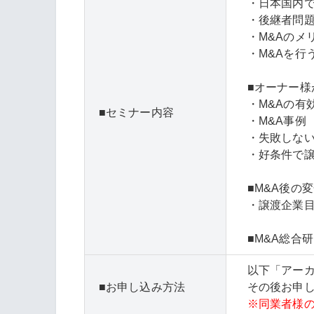
・日本国内で
・後継者問
・M&Aのメ
・M&Aを行
■オーナー様
・M&Aの有
セミナー内容
・M&A事例
・失敗しない
・好条件で譲
■M&A後の
・譲渡企業目
■M&A総合
以下「アー
お申し込み方法
その後お申し
※同業者様