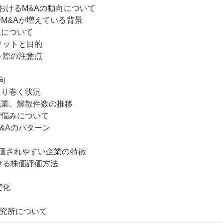
おけるM&Aの動向について
M&Aが増えている背景
題について
リットと目的
う際の注意点
向
取り巻く状況
廃業、解散件数の推移
び悩みについて
&Aのパターン
価されやすい企業の特徴
ける株価評価方法
変化
研究所について