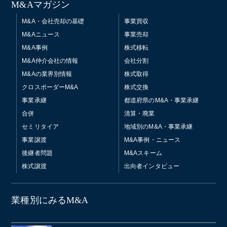
M&Aマガジン
M&A・会社売却の基礎
事業買収
M&Aニュース
事業売却
M&A事例
株式移転
M&A仲介会社の情報
会社分割
M&Aの業界別情報
株式取得
クロスボーダーM&A
株式交換
事業承継
都道府県のM&A・事業承継
合併
清算・廃業
セミリタイア
地域別のM&A・事業承継
事業譲渡
M&A事例・ニュース
後継者問題
M&Aスキーム
株式譲渡
出向者インタビュー
業種別にみるM&A