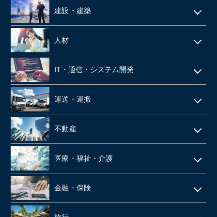
建設・建築
電気工事・管工事
人材
建設・土木
人材派遣
IT・通信・システム開発
空調設備工事
SES
IT
仮設足場工事・足場施工
運送・運搬
シェアードサービス
システム開発
施工管理
運送・物流
技術者派遣
不動産
ネット通販・EC
建材・住宅設備機器の卸
タクシー
マンション管理
ゲーム
医療・福祉・介護
解体工事
倉庫
ビルメンテナンス
web広告
鉄骨工事
調剤薬局
バス
金融・保険
不動産テック
SaaS事業
内装・外装工事
介護事業
引越
リース・レンタル
リフォーム