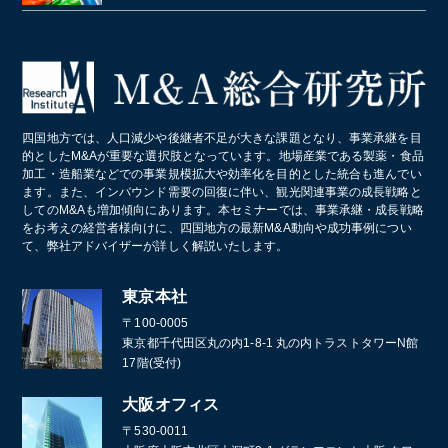
居酒屋
クライミングジム・ボルダリングジム
美容院・美容室
産業廃棄物・環境
業務・産業用機械製造
病院・医療法人
パン屋
コールセンター
造船業・重機・プラント業界
スポーツクラブ・フィットネスクラブ
化学メーカー
四国地方では、人口減少や後継者不足が大きな課題となり、事業承継を目
葬儀
的としたM&Aが重要な選択肢となっています。地場産業である製薬・食品
加工・造船業などでの事業規模拡大や効率化を目的とした統合も進んでい
通訳・翻訳
ます。また、インバウンド需要の回復に伴い、観光関連事業の成長戦略と
してのM&Aも増加傾向にあります。本セミナーでは、事業承継・成長戦略
をお考えの経営者様向けに、四国地方の最新M&A動向や成功事例につい
て、弊社アドバイザーが詳しく解説いたします。
東京本社
〒100-0005
東京都千代田区丸の内1-8-1 丸の内トラストタワーN館
17階(受付)
大阪オフィス
〒530-0011