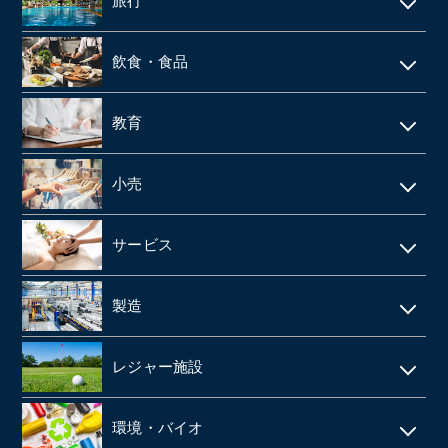
旅行
web制作
消防設備点検・工事
施設介護・老人ホーム
保険代理店
家賃保証・賃貸管理
データセンター
ホテル・旅館
建築資材卸
訪問介護・デイサービス
飲食・食品
ファンド
不動産管理
旅行会社・旅行代理店
医療機器卸・商社
飲食店
教育
製薬
給食業・給食サービス
学習塾
小売
SMO
宅配弁当
CRO
アパレルメーカー・アパレル
食品メーカー・食品加工・食品工場
サービス
動物病院
スーパーマーケット
清酒酒造・酒蔵
警備
製造
歯科
FC(フランチャイズ加盟店)
お弁当・惣菜屋
エステサロン
印刷
眼科クリニック
ドラッグストア
レジャー施設
給食・テイクアウト・配達飲食
ネイルサロン
塗料・塗料卸売メーカー
医薬品卸
LPガス
ラーメン屋
ゴルフ場
税理士事務所・会計事務所
環境・バイオ
段ボール
障害者施設 ・就労継続支援施設