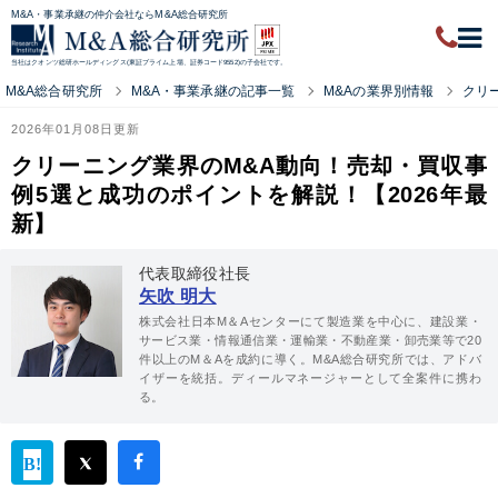
M&A・事業承継の仲介会社ならM&A総合研究所
当社はクオンツ総研ホールディングス(東証プライム上場、証券コード9552)の子会社です。
M&A総合研究所
M&A・事業承継の記事一覧
M&Aの業界別情報
クリ
2026年01月08日更新
クリーニング業界のM&A動向！売却・買収事
例5選と成功のポイントを解説！【2026年最
新】
代表取締役社長
矢吹 明大
株式会社日本M＆Aセンターにて製造業を中心に、建設業・
サービス業・情報通信業・運輸業・不動産業・卸売業等で20
件以上のM＆Aを成約に導く。M&A総合研究所では、アドバ
イザーを統括。ディールマネージャーとして全案件に携わ
る。