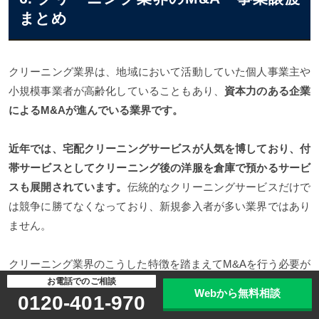
まとめ
クリーニング業界は、地域において活動していた個人事業主や
小規模事業者が高齢化していることもあり、
資本力のある企業
によるM&Aが進んでいる業界です。
近年では、宅配クリーニングサービスが人気を博しており、付
帯サービスとしてクリーニング後の洋服を倉庫で預かるサービ
スも展開されています。
伝統的なクリーニングサービスだけで
は競争に勝てなくなっており、新規参入者が多い業界ではあり
ません。
クリーニング業界のこうした特徴を踏まえてM&Aを行う必要が
お電話でのご相談
あります。
M&Aをスムーズに進めたい場合には、M&A仲介企
Webから無料相談
0120-401-970
業を積極的に利用するようにしましょう。
M&Aに際して適切な