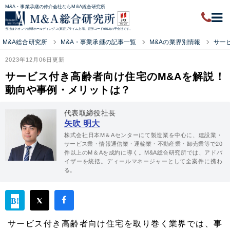
M&A・事業承継の仲介会社ならM&A総合研究所
当社はクオンツ総研ホールディングス(東証プライム上場、証券コード9552)の子会社です。
M&A総合研究所
M&A・事業承継の記事一覧
M&Aの業界別情報
サー
2023年12月06日更新
サービス付き高齢者向け住宅のM&Aを解説！
動向や事例・メリットは？
代表取締役社長
矢吹 明大
株式会社日本M＆Aセンターにて製造業を中心に、建設業・
サービス業・情報通信業・運輸業・不動産業・卸売業等で20
件以上のM＆Aを成約に導く。M&A総合研究所では、アドバ
イザーを統括。ディールマネージャーとして全案件に携わ
る。
サービス付き高齢者向け住宅を取り巻く業界では、事