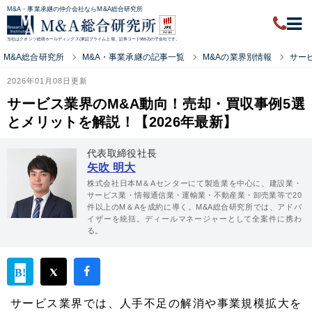
M&A・事業承継の仲介会社ならM&A総合研究所
当社はクオンツ総研ホールディングス(東証プライム上場、証券コード9552)の子会社です。
M&A総合研究所
M&A・事業承継の記事一覧
M&Aの業界別情報
サー
2026年01月08日更新
サービス業界のM&A動向！売却・買収事例5選
とメリットを解説！【2026年最新】
代表取締役社長
矢吹 明大
株式会社日本M＆Aセンターにて製造業を中心に、建設業・
サービス業・情報通信業・運輸業・不動産業・卸売業等で20
件以上のM＆Aを成約に導く。M&A総合研究所では、アドバ
イザーを統括。ディールマネージャーとして全案件に携わ
る。
サービス業界では、人手不足の解消や事業規模拡大を