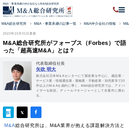
M&A・事業承継の仲介会社ならM&A総合研究所
当社はクオンツ総研ホールディングス(東証プライム上場、証券コード9552)の子会社です。
M&A総合研究所
M&A・事業承継の記事一覧
M&A仲介会社の情報
M
2022年10月31日更新
M&A総合研究所がフォーブス（Forbes）で語
った「超高速M&A」とは？
代表取締役社長
矢吹 明大
株式会社日本M＆Aセンターにて製造業を中心に、建設業・
サービス業・情報通信業・運輸業・不動産業・卸売業等で20
件以上のM＆Aを成約に導く。M&A総合研究所では、アドバ
イザーを統括。ディールマネージャーとして全案件に携わ
る。
M&A
総合研究所は、M&A業界が抱える課題解決方法と