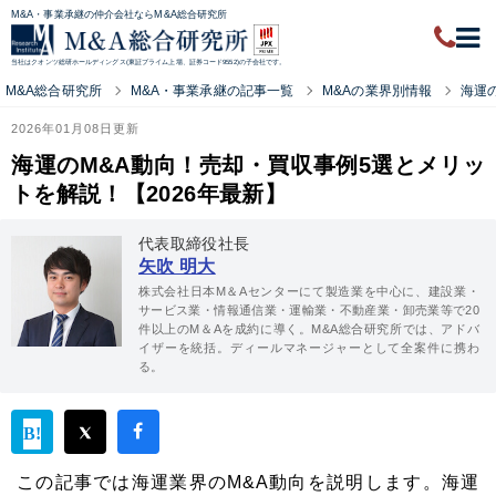
M&A・事業承継の仲介会社ならM&A総合研究所
当社はクオンツ総研ホールディングス(東証プライム上場、証券コード9552)の子会社です。
M&A総合研究所
M&A・事業承継の記事一覧
M&Aの業界別情報
海運
2026年01月08日更新
海運のM&A動向！売却・買収事例5選とメリッ
トを解説！【2026年最新】
代表取締役社長
矢吹 明大
株式会社日本M＆Aセンターにて製造業を中心に、建設業・
サービス業・情報通信業・運輸業・不動産業・卸売業等で20
件以上のM＆Aを成約に導く。M&A総合研究所では、アドバ
イザーを統括。ディールマネージャーとして全案件に携わ
る。
この記事では海運業界のM&A動向を説明します。海運